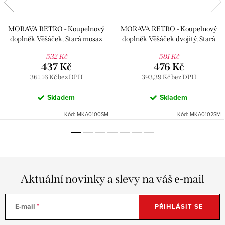
MORAVA RETRO - Koupelnový
MORAVA RETRO - Koupelnový
doplněk Věšáček, Stará mosaz
doplněk Věšáček dvojitý, Stará
(Bronz) MKA0100SM, RAV
mosaz (Bronz) MKA0102SM, RAV
532 Kč
581 Kč
Slezák
Slezák
437 Kč
476 Kč
361,16 Kč bez DPH
393,39 Kč bez DPH
Skladem
Skladem
Kód:
MKA0100SM
Kód:
MKA0102SM
Aktuální novinky a slevy na váš e-mail
E-mail
PŘIHLÁSIT SE