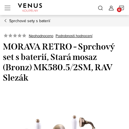
Přejít
N
na
obsah
Sprchové sety s baterií
K
Neohodnoceno
Podrobnosti hodnocení
MORAVA RETRO - Sprchový
set s baterií, Stará mosaz
(Bronz) MK580.5/2SM, RAV
Slezák