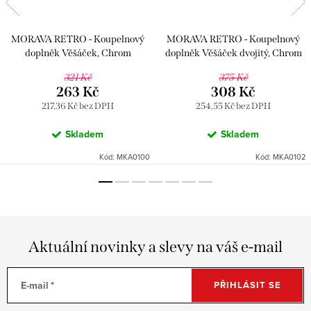
MORAVA RETRO - Koupelnový
MORAVA RETRO - Koupelnový
doplněk Věšáček, Chrom
doplněk Věšáček dvojitý, Chrom
MKA0100, RAV Slezák
MKA0102, RAV Slezák
321 Kč
375 Kč
263 Kč
308 Kč
217,36 Kč bez DPH
254,55 Kč bez DPH
Skladem
Skladem
Kód:
MKA0100
Kód:
MKA0102
Aktuální novinky a slevy na váš e-mail
E-mail
PŘIHLÁSIT SE