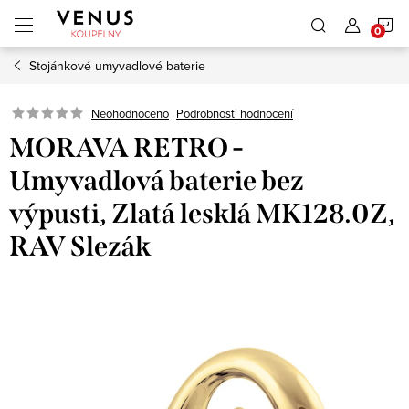
Přejít
N
na
obsah
Stojánkové umyvadlové baterie
K
Neohodnoceno
Podrobnosti hodnocení
MORAVA RETRO -
Umyvadlová baterie bez
výpusti, Zlatá lesklá MK128.0Z,
RAV Slezák