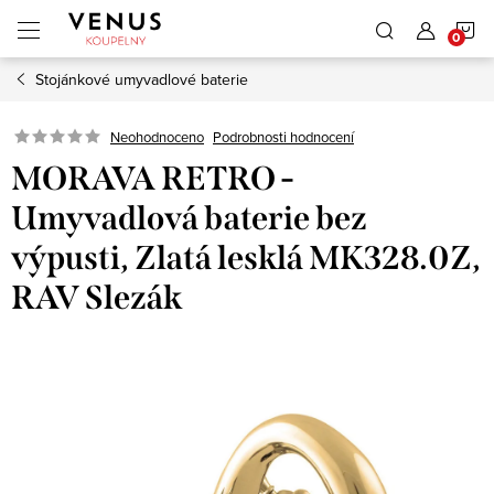
Přejít
N
na
obsah
Stojánkové umyvadlové baterie
K
Neohodnoceno
Podrobnosti hodnocení
MORAVA RETRO -
Umyvadlová baterie bez
výpusti, Zlatá lesklá MK328.0Z,
RAV Slezák