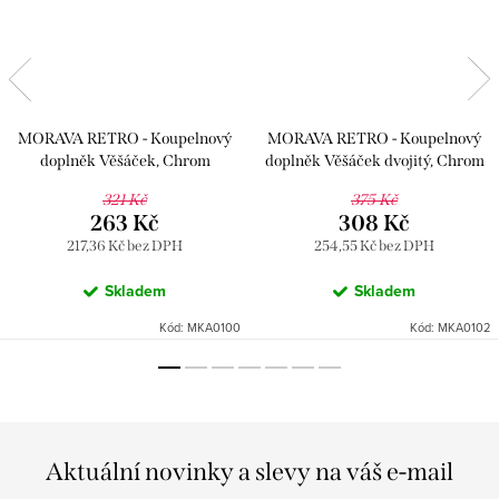
MORAVA RETRO - Koupelnový
MORAVA RETRO - Koupelnový
doplněk Věšáček, Chrom
doplněk Věšáček dvojitý, Chrom
MKA0100, RAV Slezák
MKA0102, RAV Slezák
321 Kč
375 Kč
263 Kč
308 Kč
217,36 Kč bez DPH
254,55 Kč bez DPH
Skladem
Skladem
Kód:
MKA0100
Kód:
MKA0102
Aktuální novinky a slevy na váš e-mail