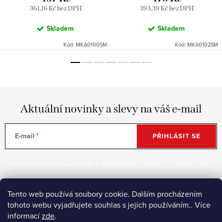
361,16 Kč bez DPH
393,39 Kč bez DPH
Skladem
Skladem
Kód:
MKA0100SM
Kód:
MKA0102SM
Aktuální novinky a slevy na váš e-mail
E-mail
PŘIHLÁSIT SE
Vložením e-mailu souhlasíte s
podmínkami ochrany osobních údajů
Tento web používá soubory cookie. Dalším procházením
Z
tohoto webu vyjadřujete souhlas s jejich používáním.. Více
informací
zde
.
á