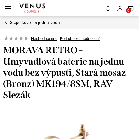
Přejít
N
na
obsah
Stojánkové na jednu vodu
K
Neohodnoceno
Podrobnosti hodnocení
MORAVA RETRO -
Umyvadlová baterie na jednu
vodu bez výpusti, Stará mosaz
(Bronz) MK194/8SM, RAV
Slezák