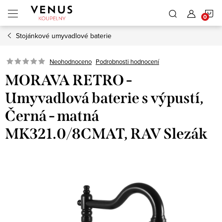
Přejít
N
na
obsah
Stojánkové umyvadlové baterie
K
Neohodnoceno
Podrobnosti hodnocení
MORAVA RETRO -
Umyvadlová baterie s výpustí,
Černá - matná
MK321.0/8CMAT, RAV Slezák