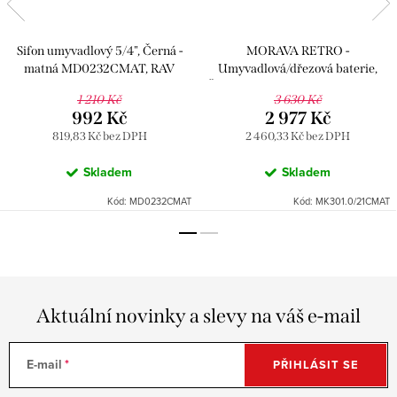
Sifon umyvadlový 5/4", Černá -
MORAVA RETRO -
matná MD0232CMAT, RAV
Umyvadlová/dřezová baterie,
Slezák
Černá - matná MK301.5/21CMAT,
1 210 Kč
3 630 Kč
RAV Slezák
992 Kč
2 977 Kč
819,83 Kč bez DPH
2 460,33 Kč bez DPH
Skladem
Skladem
Kód:
MD0232CMAT
Kód:
MK301.0/21CMAT
Aktuální novinky a slevy na váš e-mail
E-mail
PŘIHLÁSIT SE