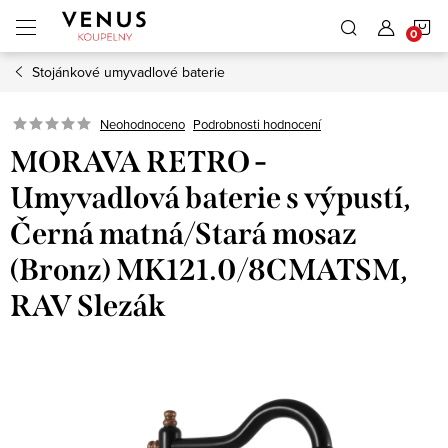
Přejít
N
na
obsah
Stojánkové umyvadlové baterie
K
Neohodnoceno
Podrobnosti hodnocení
MORAVA RETRO -
Umyvadlová baterie s výpustí,
Černá matná/Stará mosaz
(Bronz) MK121.0/8CMATSM,
RAV Slezák