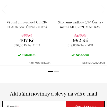
Výpusť umyvadlová CLICK-
Sifon umyvadlový 5/4", Černá -
CLACK 5/4", Černá - matná
matná MD0232CMAT, RAV
MD0484CMAT, RAV Slezák
Slezák
496 Kč
1 210 Kč
407 Kč
992 Kč
336,36 Kč bez DPH
819,83 Kč bez DPH
Skladem
Skladem
Kód:
MD0484CMAT
Kód:
MD0232CMAT
Aktuální novinky a slevy na váš e-mail
E-mail
PŘIHLÁSIT SE