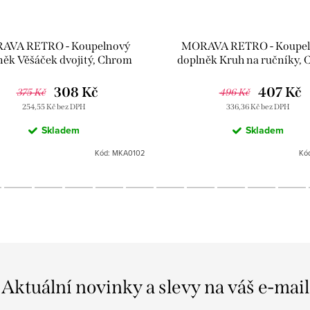
AVA RETRO - Koupelnový
MORAVA RETRO - Koupel
něk Věšáček dvojitý, Chrom
doplněk Kruh na ručníky,
MKA0102, RAV Slezák
MKA0104, RAV Slezá
308 Kč
407 Kč
375 Kč
496 Kč
254,55 Kč bez DPH
336,36 Kč bez DPH
Skladem
Skladem
Kód:
MKA0102
Kó
Aktuální novinky a slevy na váš e-mail