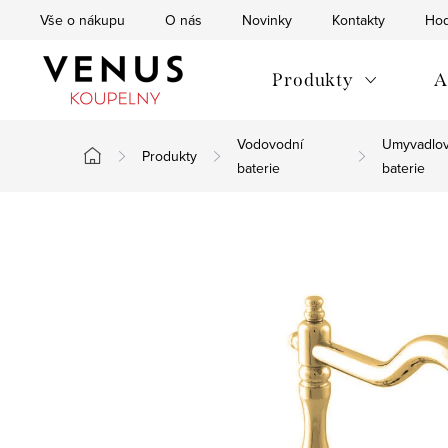
Přejít
Vše o nákupu
O nás
Novinky
Kontakty
Hod
na
obsah
Produkty
A
Vodovodní
Umyvadlo
Produkty
Domů
baterie
baterie