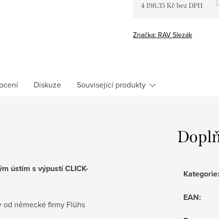
4 198,35 Kč bez DPH
Měrná
cena:
Značka:
RAV Slezák
ocení
Diskuze
Související produkty
Doplň
m ústím s výpustí CLICK-
Kategorie
EAN
:
ky od německé firmy Flühs