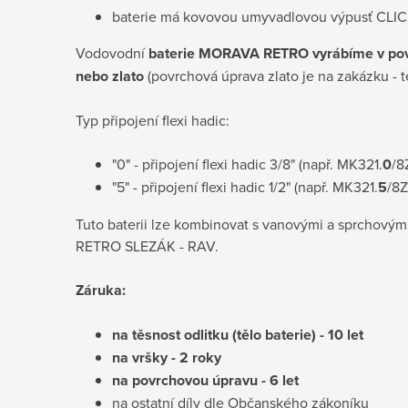
baterie má kovovou umyvadlovou výpusť CL
Vodovodní
baterie MORAVA RETRO
vyrábíme
v
po
nebo
zlato
(povrchová úprava zlato je na zakázku - 
Typ připojení flexi hadic:
"0" - připojení flexi hadic 3/8" (např. MK321.
0
/8
"5" - připojení flexi hadic 1/2" (např. MK321.
5
/8Z
Tuto baterii lze kombinovat s vanovými a sprchový
RETRO SLEZÁK - RAV.
Záruka:
na těsnost odlitku (tělo baterie) - 10 let
na vršky - 2 roky
na povrchovou úpravu - 6 let
na ostatní díly dle Občanského zákoníku