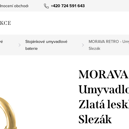
nocení obchodu
+420 724 591 643
KCE
vé
Stojánkové umyvadlové
MORAVA RETRO - Umyvad
baterie
Slezák
MORAVA 
Umyvadlov
Zlatá les
Slezák