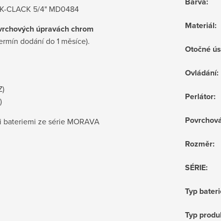
Barva
:
ICK-CLACK 5/4" MD0484
Materiál
:
vrchových
úpravách
chrom
termín dodání do
1 měsíce
).
Otočné ús
Ovládání
:
Z)
Perlátor
:
)
Povrchov
mi bateriemi ze série MORAVA
Rozměr
:
SÉRIE
:
Typ bateri
Typ produ