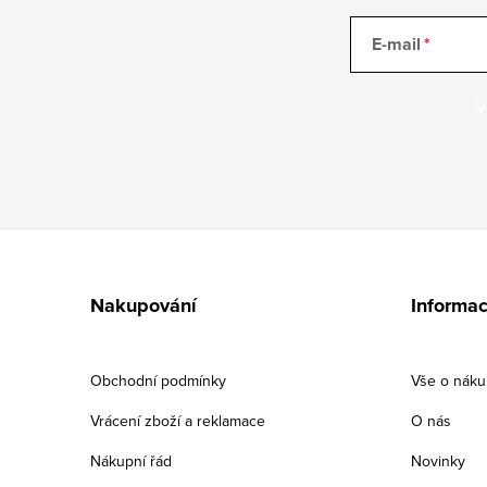
E-mail
V
Z
á
Nakupování
Informac
p
a
Obchodní podmínky
Vše o nák
t
Vrácení zboží a reklamace
O nás
í
Nákupní řád
Novinky