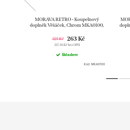
elnový
MORAVA RETRO - Koupelnový
MOR
 500 mm,
doplněk Věšáček, Chrom MKA0100,
dopl
 Slezák
RAV Slezák
263 Kč
321 Kč
217,36 Kč bez DPH
Skladem
MKA0900/50
Kód:
MKA0100