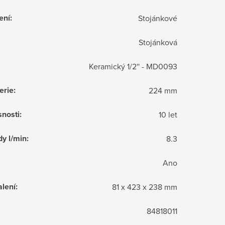
ení
:
Stojánkové
Stojánková
Keramický 1/2'' - MD0093
erie
:
224 mm
snosti
:
10 let
dy l/min
:
8.3
Ano
lení
:
81 x 423 x 238 mm
84818011