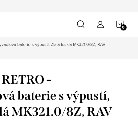
NÁKU
KOŠÍ
lová baterie s výpustí, Zlatá lesklá MK321.0/8Z, RAV
RETRO -
á baterie s výpustí,
klá MK321.0/8Z, RAV