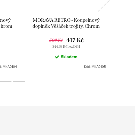
nový
MORAVA RETRO - Koupelnový
MORA
 Chrom
doplněk Věšáček trojitý, Chrom
doplněk
k
MKA0105, RAV Slezák
Chro
417 Kč
508 Kč
344,63 Kč bez DPH
Skladem
d:
MKA0104
Kód:
MKA0105