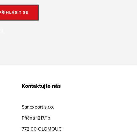
PŘIHLÁSIT SE
jů
Kontaktujte nás
Sanexport s.r.o.
Příčná 1217/1b
772 00 OLOMOUC