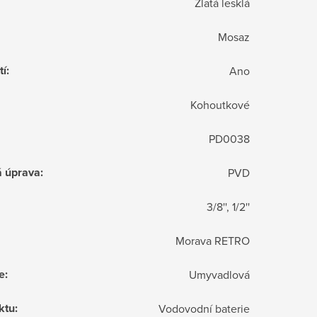
Zlatá lesklá
Mosaz
tí
:
Ano
Kohoutkové
PD0038
á úprava
:
PVD
3/8'', 1/2''
Morava RETRO
e
:
Umyvadlová
ktu
:
Vodovodní baterie