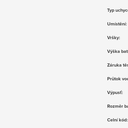
Typ uchyc
Umístění
:
Vršky
:
Výška bat
Záruka tě
Průtok vo
Výpusť
:
Rozměr ba
Celní kód
: