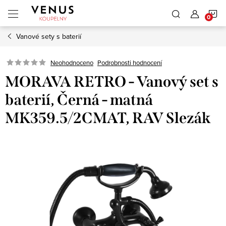
Přejít
N
na
obsah
Vanové sety s baterií
K
Neohodnoceno
Podrobnosti hodnocení
MORAVA RETRO - Vanový set s
baterií, Černá - matná
MK359.5/2CMAT, RAV Slezák