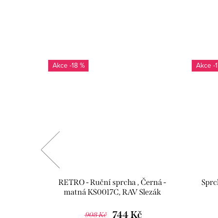
-18 %
-
a baterie
RETRO - Ruční sprcha , Černá -
Sprc
 Stará
matná KS0017C, RAV Slezák
M, RAV
744 Kč
908 Kč