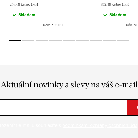
258,68 Kč bez DPH
852,89 Kč bez DPH
Skladem
Skladem
Kód:
PH1505C
Kód:
MD
Aktuální novinky a slevy na váš e-mail
ložením e-mailu souhlasíte s
podmínkami ochrany osobních úda