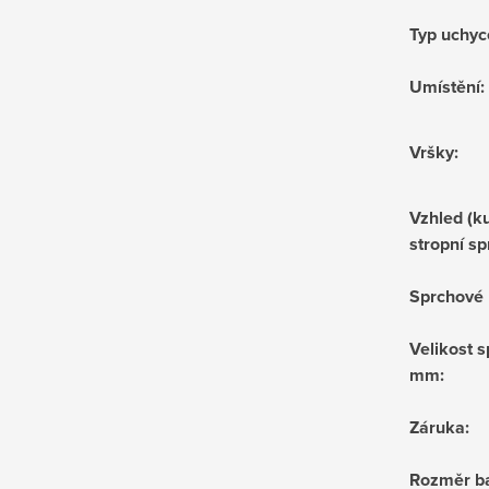
Typ uchyc
Umístění
:
Vršky
:
Vzhled (ku
stropní sp
Sprchové 
Velikost s
mm
:
Záruka
:
Rozměr ba