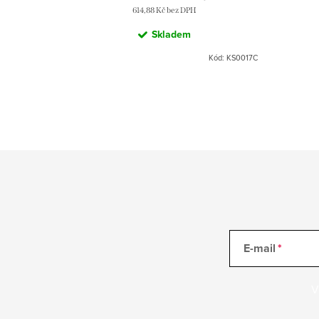
614,88 Kč bez DPH
Skladem
d:
MD0593SM
Kód:
KS0017C
E-mail
V