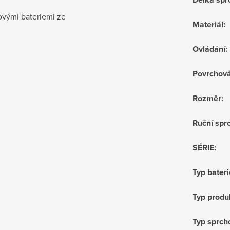
ovými bateriemi ze
Materiál
:
Ovládání
:
Povrchov
Rozměr
:
Ruční sprc
SÉRIE
:
Typ bateri
Typ produ
Typ sprch