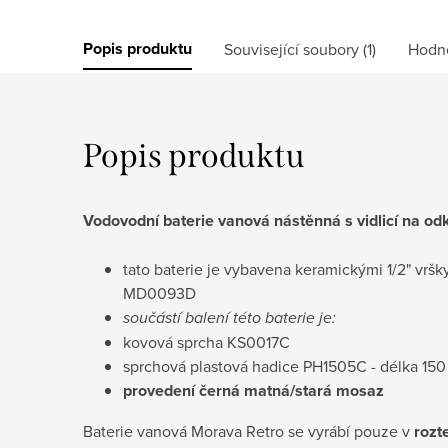
Popis produktu
Související soubory (1)
Hodn
Popis produktu
Vodovodní baterie vanová nástěnná s vidlicí na od
tato baterie je vybavena keramickými 1/2" vrš
MD0093D
součástí balení této baterie je:
kovová sprcha KS0017C
sprchová plastová hadice PH1505C - délka 15
provedení černá matná/stará mosaz
Baterie vanová Morava Retro se vyrábí pouze v
rozt