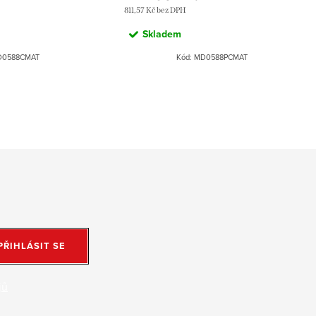
811,57 Kč bez DPH
Skladem
0588CMAT
Kód:
MD0588PCMAT
PŘIHLÁSIT SE
jů