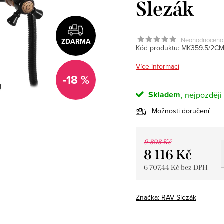
Slezák
Neohodnoceno
ZDARMA
Kód produktu:
MK359.5/2C
Více informací
-18 %
Skladem
Možnosti doručení
9 898 Kč
8 116 Kč
6 707,44 Kč bez DPH
Měrná
cena:
Značka:
RAV Slezák