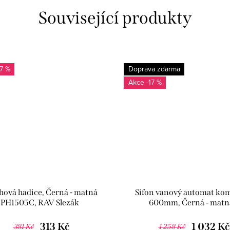
Související produkty
17 %
Doprava zdarma
-17 %
hová hadice, Černá - matná
Sifon vanový automat kom
PH1505C, RAV Slezák
600mm, Černá - matn
MD0588CMAT, RAV Sle
313 Kč
1 032 Kč
381 Kč
1 258 Kč