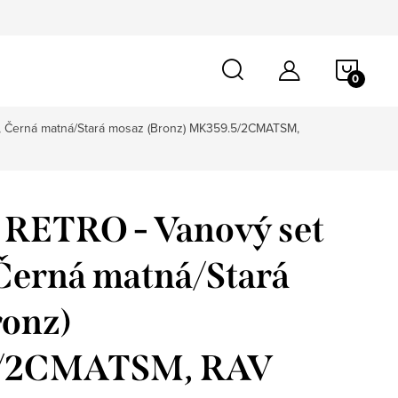
NÁKU
KOŠÍ
, Černá matná/Stará mosaz (Bronz) MK359.5/2CMATSM,
ETRO - Vanový set
, Černá matná/Stará
ronz)
/2CMATSM, RAV