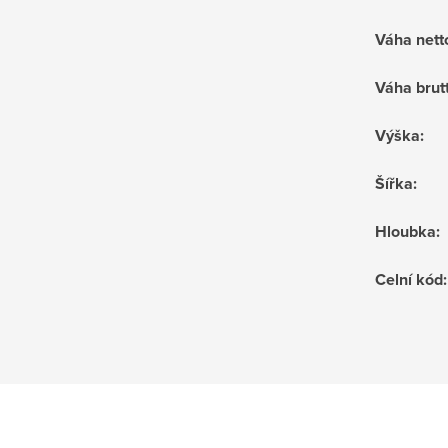
Váha nett
Váha brut
Výška
:
Šířka
:
Hloubka
:
Celní kód
: