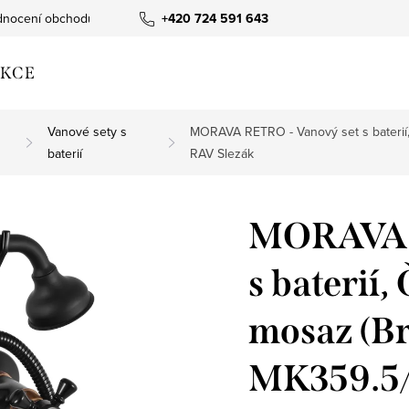
nocení obchodu
+420 724 591 643
KCE
Vanové sety s
MORAVA RETRO - Vanový set s baterií
baterií
RAV Slezák
MORAVA R
s baterií
mosaz (B
MK359.5