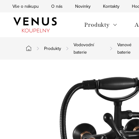
Přejít
Vše o nákupu
O nás
Novinky
Kontakty
Hod
na
obsah
Produkty
A
Vodovodní
Vanové
Produkty
Domů
baterie
baterie