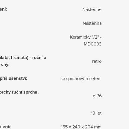
ení
:
Nástěnné
Nástěnná
Keramický 1/2'' -
MD0093
latá, hranatá) - ruční a
retro
rchy
:
příslušenství
:
se sprchovým setem
prchy ruční sprcha,
⌀ 76
10 let
lení
:
155 x 240 x 204 mm