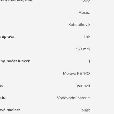
Mosaz
Kohoutkové
á úprava
:
Lak
150 mm
hy, počet funkcí
:
1
Morava RETRO
e
:
Vanová
ktu
:
Vodovodní baterie
ové hadice
:
plast