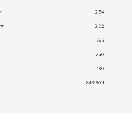
o
:
2,54
to
:
3,02
795
260
180
84818011