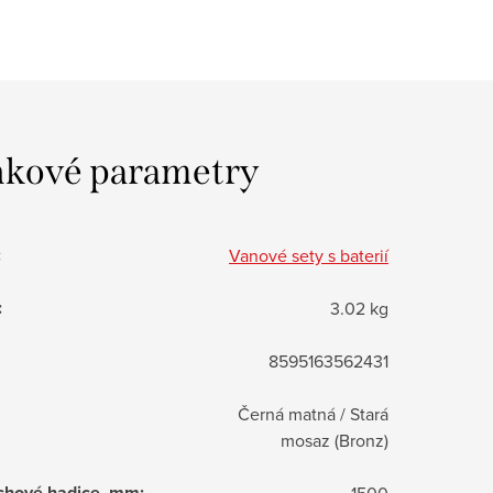
kové parametry
:
Vanové sety s baterií
:
3.02 kg
8595163562431
Černá matná / Stará
mosaz (Bronz)
chové hadice, mm
:
1500