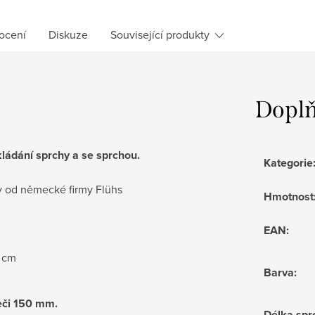
ocení
Diskuze
Související produkty
Doplň
kládání sprchy a se sprchou.
Kategorie
ky od německé firmy Flühs
Hmotnost
EAN
:
0 cm
Barva
:
eči 150 mm.
Délka spr