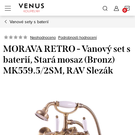
Přejít
N
na
obsah
Vanové sety s baterií
K
Neohodnoceno
Podrobnosti hodnocení
MORAVA RETRO - Vanový set s
baterií, Stará mosaz (Bronz)
MK559.5/2SM, RAV Slezák