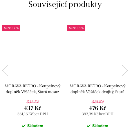
Související produkty
-17 %
-18 %
MORAVA RETRO - Koupelnový
MORAVA RETRO - Koupelnový
doplněk Věšáček, Stará mosaz
doplněk Věšáček dvojitý, Stará
(Bronz) MKA0100SM, RAV
mosaz (Bronz) MKA0102SM, RAV
532 Kč
581 Kč
Slezák
Slezák
437 Kč
476 Kč
361,16 Kč bez DPH
393,39 Kč bez DPH
Skladem
Skladem