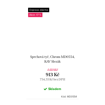
Doprava zdarma
-17 %
Sprchová tyč, Chrom MD0554,
RAV Slezák
1 113 Kč
913 Kč
754,55 Kč bez DPH
Skladem
Kód:
MD0554