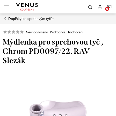
Přejít
N
na
obsah
Doplňky ke sprchovým tyčím
K
Neohodnoceno
Podrobnosti hodnocení
Mýdlenka pro sprchovou tyč ,
Chrom PD0097/22, RAV
Slezák