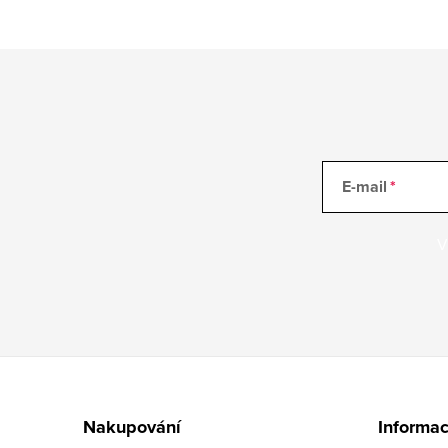
E-mail
V
Z
á
Nakupování
Informac