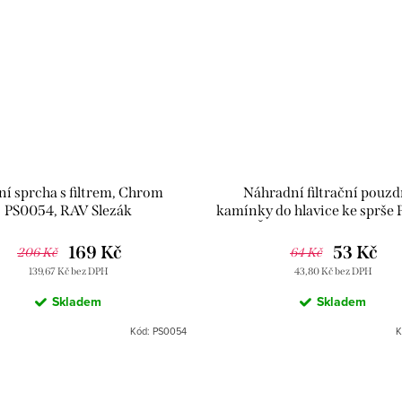
í sprcha s filtrem, Chrom
Náhradní filtrační pouzd
PS0054, RAV Slezák
kamínky do hlavice ke sprše
Čírá SD0155, RAV Slez
169 Kč
53 Kč
206 Kč
64 Kč
139,67 Kč bez DPH
43,80 Kč bez DPH
Skladem
Skladem
Kód:
PS0054
K