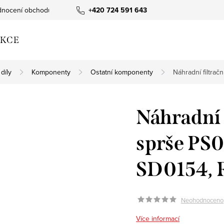
nocení obchodu
+420 724 591 643
KCE
díly
Komponenty
Ostatní komponenty
Náhradní filtra
Náhradní f
sprše PS
SD0154, 
Neohodnoceno
Více informací