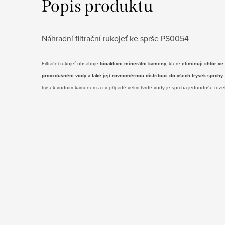
Popis produktu
Náhradní filtrační rukojeť ke sprše PS0054
Filtrační rukojeť obsahuje
bioaktivní minerální kameny
, které
eliminují chlór ve
provzdušnění vody a také její rovnoměrnou distribuci do
všech trysek sprchy
trysek vodním kamenem
a i v případě velmi tvrdé vody je sprcha jednoduše rozeb