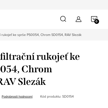
NÁKU
KOŠÍ
ční rukojeť ke sprše PS0054, Chrom SD0154, RAV Slezák
iltrační rukojeť ke
0054, Chrom
RAV Slezák
Kód produktu:
SD0154
Podrobnosti hodnocení