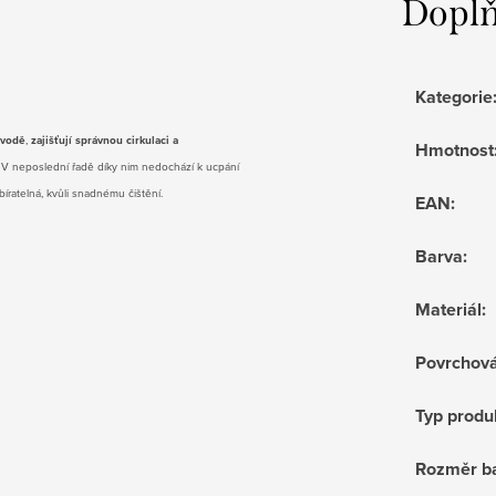
Doplň
Kategorie
 vodě
,
zajišťují správnou cirkulaci a
Hmotnost
. V neposlední řadě díky nim nedochází k ucpání
íratelná, kvůli snadnému čištění.
EAN
:
Barva
:
Materiál
:
Povrchov
Typ produ
Rozměr ba