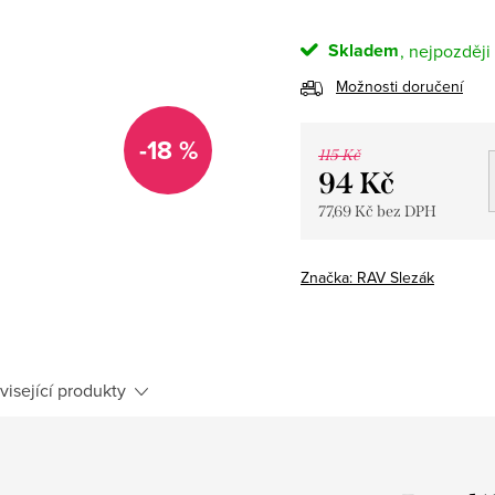
Skladem
Možnosti doručení
-18 %
115 Kč
94 Kč
77,69 Kč bez DPH
Měrná
cena:
Značka:
RAV Slezák
visející produkty