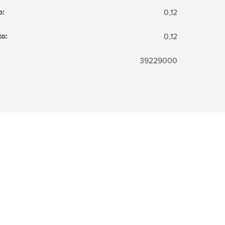
o
:
0,12
to
:
0,12
39229000