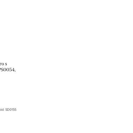
ro s
 PS0054,
ák
ód:
SD0155