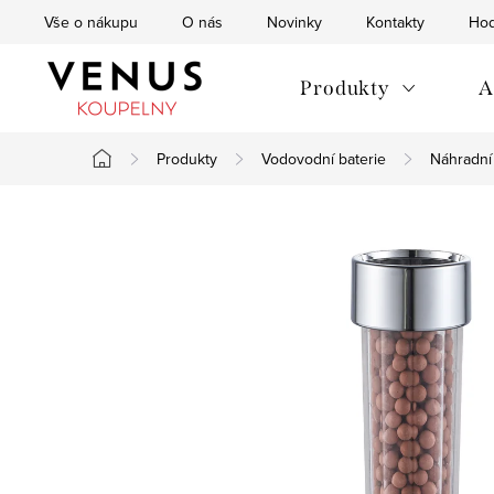
Přejít
Vše o nákupu
O nás
Novinky
Kontakty
Hod
na
obsah
Produkty
A
Produkty
Vodovodní baterie
Náhradní 
Domů