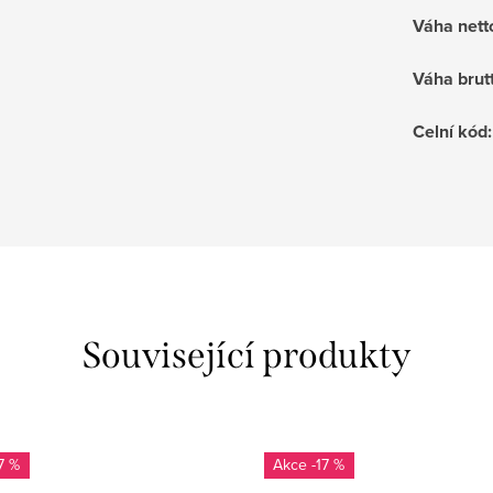
Váha nett
Váha brut
Celní kód
:
Související produkty
7 %
-17 %