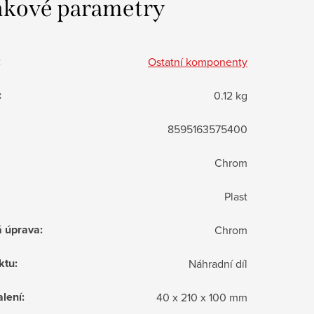
kové parametry
:
Ostatní komponenty
:
0.12 kg
8595163575400
Chrom
Plast
á úprava
:
Chrom
ktu
:
Náhradní díl
lení
:
40 x 210 x 100 mm