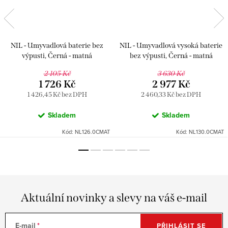
NIL - Umyvadlová baterie bez
NIL - Umyvadlová vysoká baterie
výpusti, Černá - matná
bez výpusti, Černá - matná
NL126.0CMAT, RAV Slezák
NL130.0CMAT, RAV Slezák
2 105 Kč
3 630 Kč
1 726 Kč
2 977 Kč
1 426,45 Kč bez DPH
2 460,33 Kč bez DPH
Skladem
Skladem
Kód:
NL126.0CMAT
Kód:
NL130.0CMAT
Aktuální novinky a slevy na váš e-mail
E-mail
PŘIHLÁSIT SE