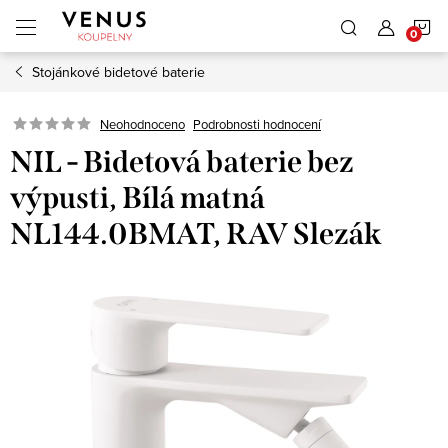
Přejít
N
na
obsah
Stojánkové bidetové baterie
K
Neohodnoceno
Podrobnosti hodnocení
NIL - Bidetová baterie bez
výpusti, Bílá matná
NL144.0BMAT, RAV Slezák