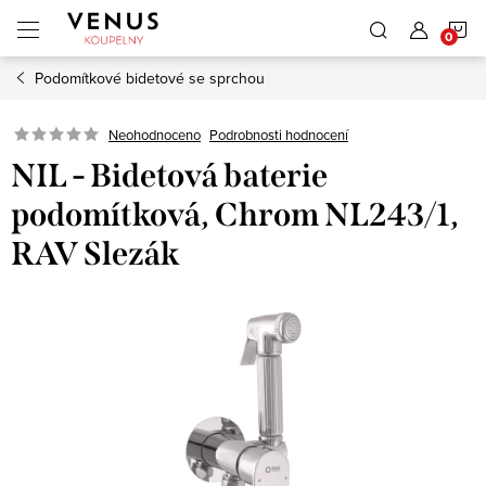
Přejít
N
na
obsah
Podomítkové bidetové se sprchou
K
Neohodnoceno
Podrobnosti hodnocení
NIL - Bidetová baterie
podomítková, Chrom NL243/1,
RAV Slezák