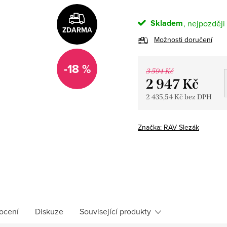
Skladem
ZDARMA
Možnosti doručení
-18 %
3 594 Kč
2 947 Kč
2 435,54 Kč bez DPH
Měrná
cena:
Značka:
RAV Slezák
ocení
Diskuze
Související produkty