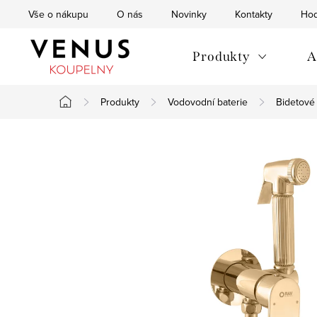
Přejít
Vše o nákupu
O nás
Novinky
Kontakty
Hod
na
obsah
Produkty
A
Produkty
Vodovodní baterie
Bidetové 
Domů