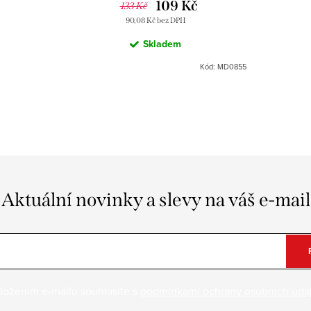
109 Kč
133 Kč
90,08 Kč bez DPH
Skladem
Kód:
MD0855
Aktuální novinky a slevy na váš e-mail
ložením e-mailu souhlasíte s
podmínkami ochrany osobních úda