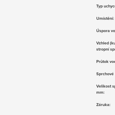
Typ uchyc
Umístění
:
Úspora v
Vzhled (ku
stropní sp
Průtok vo
Sprchové 
Velikost s
mm
:
Záruka
: