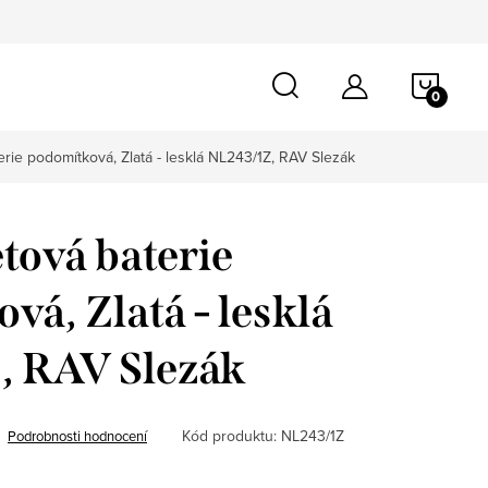
NÁKU
KOŠÍ
erie podomítková, Zlatá - lesklá NL243/1Z, RAV Slezák
etová baterie
vá, Zlatá - lesklá
, RAV Slezák
Kód produktu:
NL243/1Z
Podrobnosti hodnocení