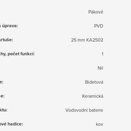
Pákové
á úprava
:
PVD
rtuše
:
25 mm KA2502
hy, počet funkcí
:
1
Nil
e
:
Bidetová
še
:
Keramická
ktu
:
Vodovodní baterie
ové hadice
:
kov