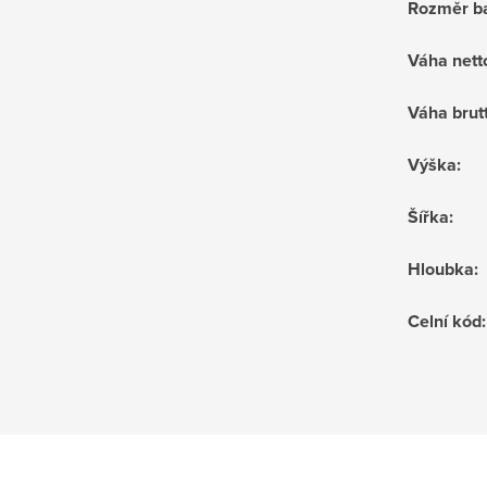
Rozměr ba
Váha nett
Váha brut
Výška
:
Šířka
:
Hloubka
:
Celní kód
: