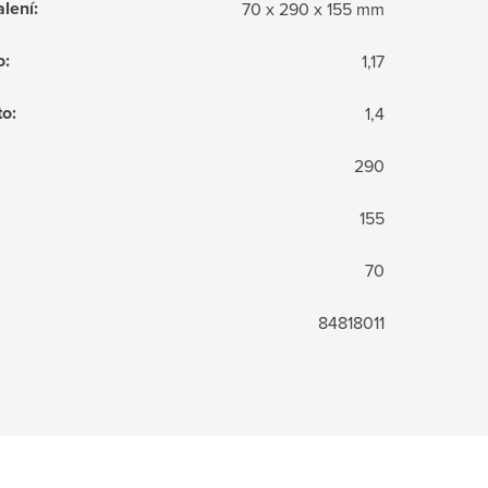
lení
:
70 x 290 x 155 mm
o
:
1,17
to
:
1,4
290
155
70
84818011