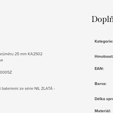
Doplň
Kategorie
 o průměru 25 mm KA2502
Hmotnost
sa
EAN
:
S0005Z
Barva
:
 bateriemi ze série NIL ZLATÁ -
Délka spr
Materiál
: