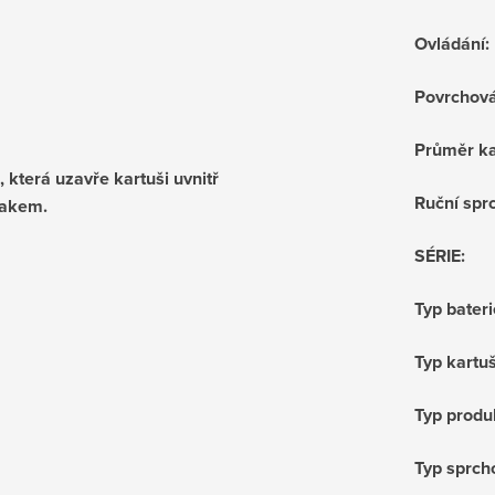
Ovládání
:
Povrchov
Průměr ka
 která uzavře kartuši uvnitř
Ruční sprc
lakem.
SÉRIE
:
Typ bateri
Typ kartu
Typ produ
Typ sprch