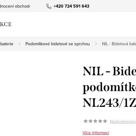
nocení obchodu
+420 724 591 643
KCE
baterie
Podomítkové bidetové se sprchou
NIL - Bidetová bat
NIL - Bid
podomítko
NL243/1Z
Neohodnoceno
Více informací