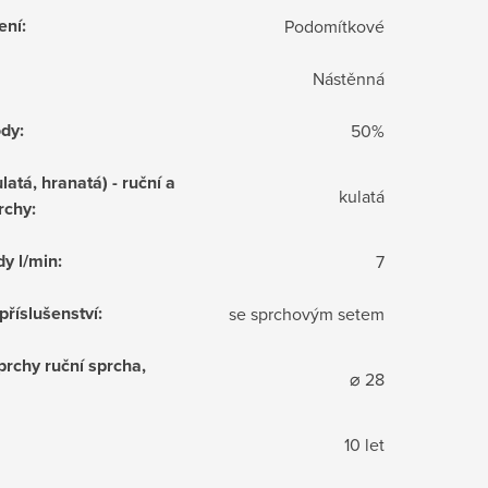
ení
:
Podomítkové
Nástěnná
ody
:
50%
latá, hranatá) - ruční a
kulatá
rchy
:
dy l/min
:
7
příslušenství
:
se sprchovým setem
prchy ruční sprcha,
⌀ 28
10 let