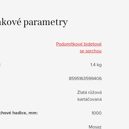
kové parametry
Podomítkové bidetové
:
se sprchou
:
1.4 kg
8595163599406
Zlatá růžová
kartáčovaná
chové hadice, mm
:
1000
Mosaz