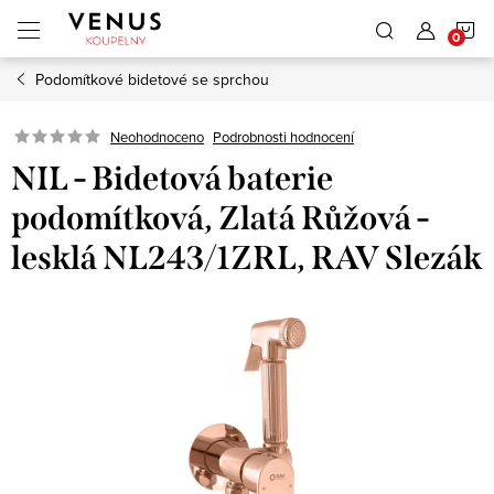
Přejít
N
na
obsah
Podomítkové bidetové se sprchou
K
Neohodnoceno
Podrobnosti hodnocení
NIL - Bidetová baterie
podomítková, Zlatá Růžová -
lesklá NL243/1ZRL, RAV Slezák