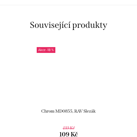
Související produkty
-18 %
Chrom MD0855, RAV Slezák
133 Kč
109 Kč