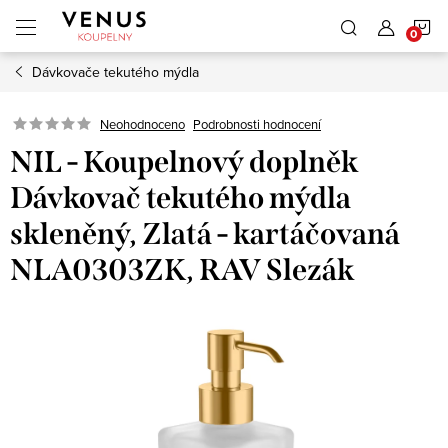
Přejít
N
na
obsah
Dávkovače tekutého mýdla
K
Neohodnoceno
Podrobnosti hodnocení
NIL - Koupelnový doplněk
Dávkovač tekutého mýdla
skleněný, Zlatá - kartáčovaná
NLA0303ZK, RAV Slezák