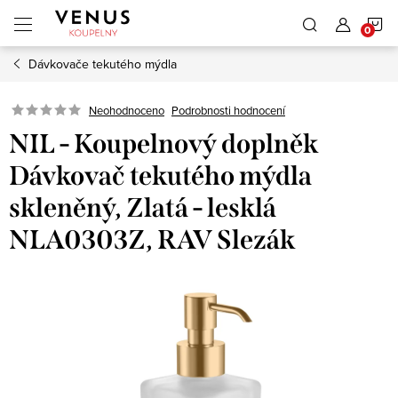
Přejít
N
na
obsah
Dávkovače tekutého mýdla
K
Neohodnoceno
Podrobnosti hodnocení
NIL - Koupelnový doplněk
Dávkovač tekutého mýdla
skleněný, Zlatá - lesklá
NLA0303Z, RAV Slezák