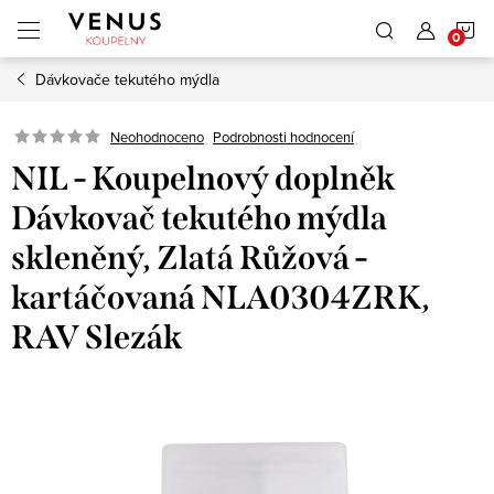
Přejít
N
na
obsah
Dávkovače tekutého mýdla
K
Neohodnoceno
Podrobnosti hodnocení
NIL - Koupelnový doplněk
Dávkovač tekutého mýdla
skleněný, Zlatá Růžová -
kartáčovaná NLA0304ZRK,
RAV Slezák