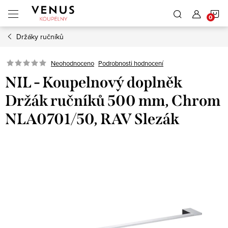
Přejít
N
na
obsah
Držáky ručníků
K
Neohodnoceno
Podrobnosti hodnocení
NIL - Koupelnový doplněk
Držák ručníků 500 mm, Chrom
NLA0701/50, RAV Slezák