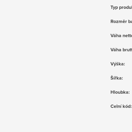
Typ produ
Rozměr ba
Váha nett
Váha brut
Výška
:
Šířka
:
Hloubka
:
Celní kód
: