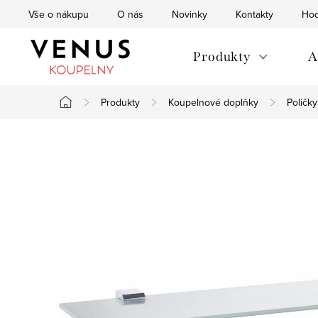
Přejít
Vše o nákupu
O nás
Novinky
Kontakty
Hod
na
obsah
Produkty
A
Produkty
Koupelnové doplňky
Poličky
Domů