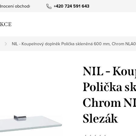
nocení obchodu
+420 724 591 643
KCE
NIL - Koupelnový doplněk Polička skleněná 600 mm, Chrom NLA
NIL - Kou
Polička 
Chrom N
Slezák