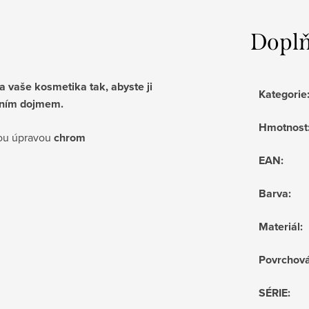
Doplň
 vaše kosmetika tak, abyste ji
Kategorie
ntním dojmem.
Hmotnost
vou úpravou
chrom
EAN
:
Barva
:
Materiál
:
Povrchov
SÉRIE
: