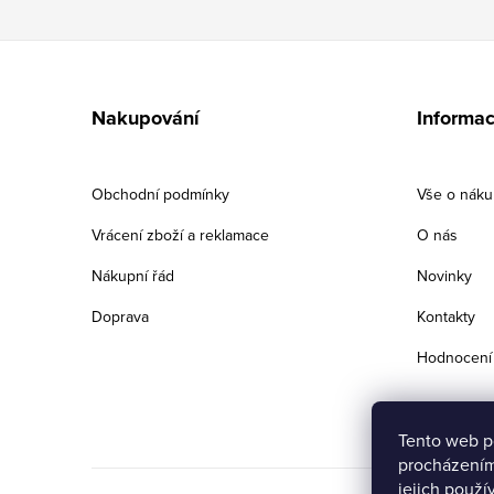
Z
á
Nakupování
Informac
p
a
Obchodní podmínky
Vše o nák
t
Vrácení zboží a reklamace
O nás
í
Nákupní řád
Novinky
Doprava
Kontakty
Hodnocení
Tento web p
procházením
jejich použí