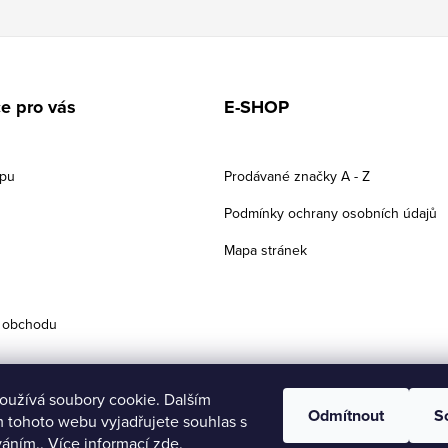
e pro vás
E-SHOP
upu
Prodávané značky A - Z
Podmínky ochrany osobních údajů
Mapa stránek
 obchodu
oužívá soubory cookie. Dalším
Odmítnout
S
 tohoto webu vyjadřujete souhlas s
váním.. Více informací
zde
.