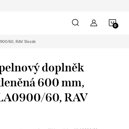
NÁKU
KOŠÍ
0900/60, RAV Slezák
pelnový doplněk
skleněná 600 mm,
LA0900/60, RAV