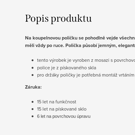
Popis produktu
Na koupelnovou poličku se pohodlně vejde všechna
měli vždy po ruce. Polička působí jemným, elega
tento výrobek je vyroben z mosazi s povrcho
police je z pískovaného skla
pro držáky poličky je potřebná montáž vrtáním
Záruka:
15 let na funkčnost
15 let na pískované sklo
​6 let na povrchovou úpravu