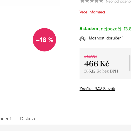
Neohodnoceno
Více informací
Skladem
13.
–18 %
Možnosti doručení
569 Kč
466 Kč
385,12 Kč bez DPH
Měrná
cena:
Značka:
RAV Slezák
ocení
Diskuze