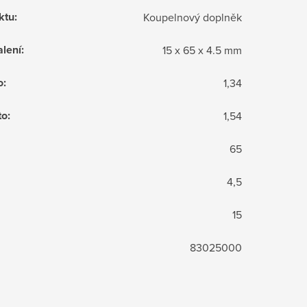
ktu
:
Koupelnový doplněk
lení
:
15 x 65 x 4.5 mm
o
:
1,34
to
:
1,54
65
4,5
15
83025000