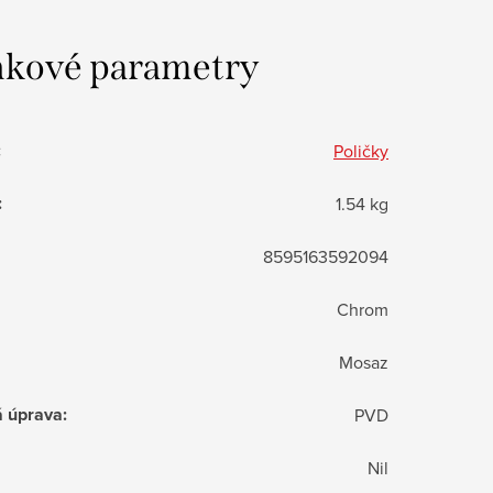
kové parametry
:
Poličky
:
1.54 kg
8595163592094
Chrom
Mosaz
á úprava
:
PVD
Nil