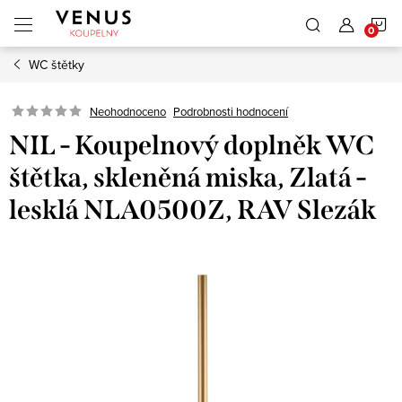
Přejít
N
na
obsah
WC štětky
K
Neohodnoceno
Podrobnosti hodnocení
NIL - Koupelnový doplněk WC
štětka, skleněná miska, Zlatá -
lesklá NLA0500Z, RAV Slezák