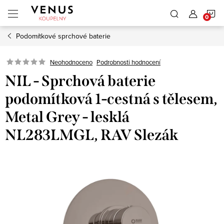
Přejít
N
na
obsah
Podomítkové sprchové baterie
K
Neohodnoceno
Podrobnosti hodnocení
NIL - Sprchová baterie
podomítková 1-cestná s tělesem,
Metal Grey - lesklá
NL283LMGL, RAV Slezák