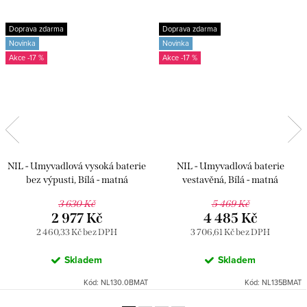
Doprava zdarma
Doprava zdarma
Novinka
Novinka
-17 %
-17 %
NIL - Umyvadlová vysoká baterie
NIL - Umyvadlová baterie
bez výpusti, Bílá - matná
vestavěná, Bílá - matná
NL130.0BMAT, RAV Slezák
NL135BMAT, RAV Slezák
3 630 Kč
5 469 Kč
2 977 Kč
4 485 Kč
2 460,33 Kč bez DPH
3 706,61 Kč bez DPH
Skladem
Skladem
Kód:
NL130.0BMAT
Kód:
NL135BMAT