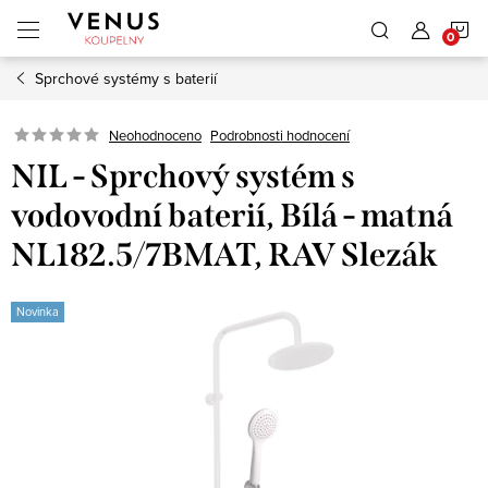
Přejít
N
na
obsah
Sprchové systémy s baterií
K
Neohodnoceno
Podrobnosti hodnocení
NIL - Sprchový systém s
vodovodní baterií, Bílá - matná
NL182.5/7BMAT, RAV Slezák
Novinka