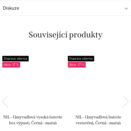
Diskuze
Související produkty
Doprava zdarma
Doprava zdarma
-17 %
-17 %
NIL - Umyvadlová vysoká baterie
NIL - Umyvadlová baterie
bez výpusti, Černá - matná
vestavěná, Černá - matná
NL130.0CMAT, RAV Slezák
NL135CMAT, RAV Slezák