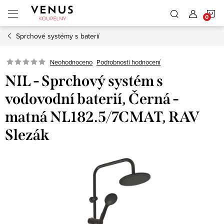
Přejít
N
na
obsah
Sprchové systémy s baterií
K
Neohodnoceno
Podrobnosti hodnocení
NIL - Sprchový systém s
vodovodní baterií, Černá -
matná NL182.5/7CMAT, RAV
Slezák