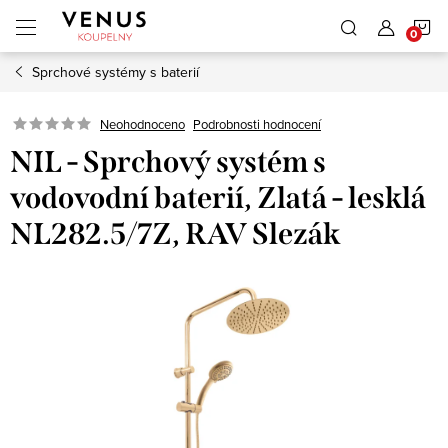
Přejít
N
na
obsah
Sprchové systémy s baterií
K
Neohodnoceno
Podrobnosti hodnocení
NIL - Sprchový systém s
vodovodní baterií, Zlatá - lesklá
NL282.5/7Z, RAV Slezák