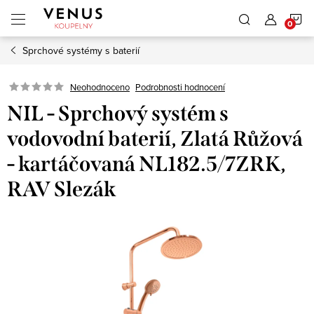
Přejít
N
na
obsah
Sprchové systémy s baterií
K
Neohodnoceno
Podrobnosti hodnocení
NIL - Sprchový systém s
vodovodní baterií, Zlatá Růžová
- kartáčovaná NL182.5/7ZRK,
RAV Slezák