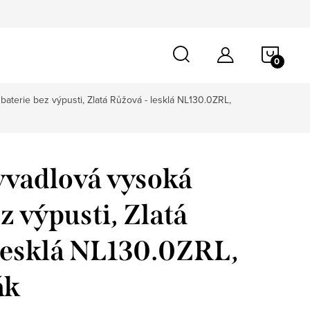
NÁKU
KOŠÍ
baterie bez výpusti, Zlatá Růžová - lesklá NL130.0ZRL,
yvadlová vysoká
z výpusti, Zlatá
lesklá NL130.0ZRL,
ák