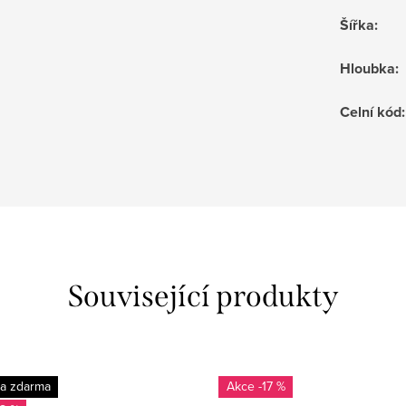
Šířka
:
Hloubka
:
Celní kód
:
Související produkty
a zdarma
-17 %