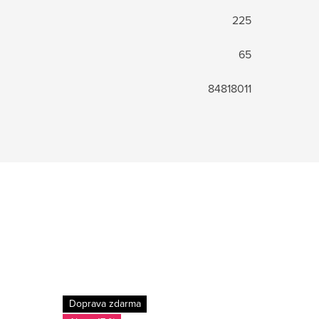
225
65
84818011
Doprava zdarma
-18