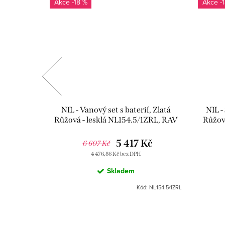
-18 %
-
"x 3/4",
NIL - Vanový set s baterií, Zlatá
NIL -
0234ZRL,
Růžová - lesklá NL154.5/1ZRL, RAV
Růžov
Slezák
5 417 Kč
6 607 Kč
4 476,86 Kč bez DPH
Skladem
d:
RV0234ZRL
Kód:
NL154.5/1ZRL