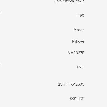
Zlatá růžová lesklá
i
450
Mosaz
Pákové
MA0037E
á
PVD
25 mm KA2505
3/8'', 1/2''