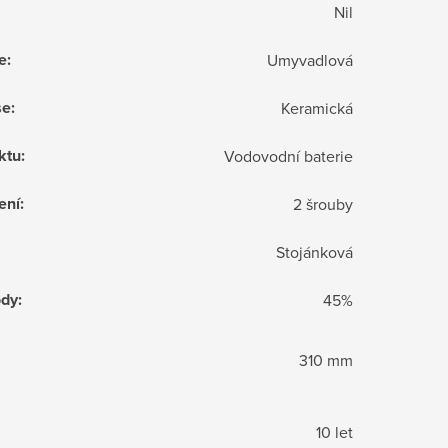
Nil
e
:
Umyvadlová
še
:
Keramická
ktu
:
Vodovodní baterie
ení
:
2 šrouby
Stojánková
ody
:
45%
310 mm
10 let