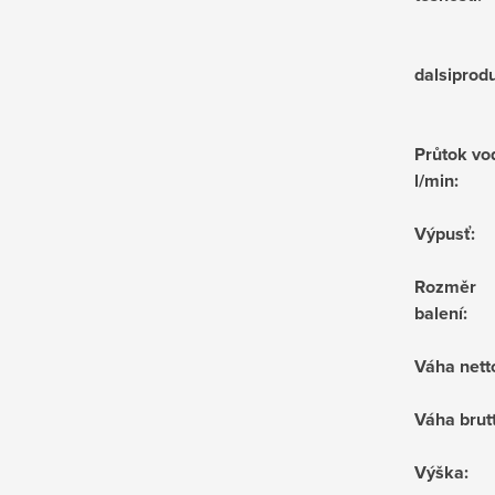
dalsiprod
Průtok vo
l/min
:
Výpusť
:
Rozměr
balení
:
Váha nett
Váha brut
Výška
: