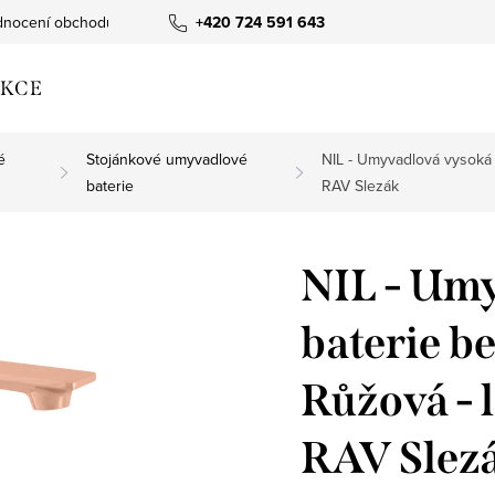
nocení obchodu
+420 724 591 643
KCE
é
Stojánkové umyvadlové
NIL - Umyvadlová vysoká 
baterie
RAV Slezák
NIL - Um
baterie be
Růžová - 
RAV Slez