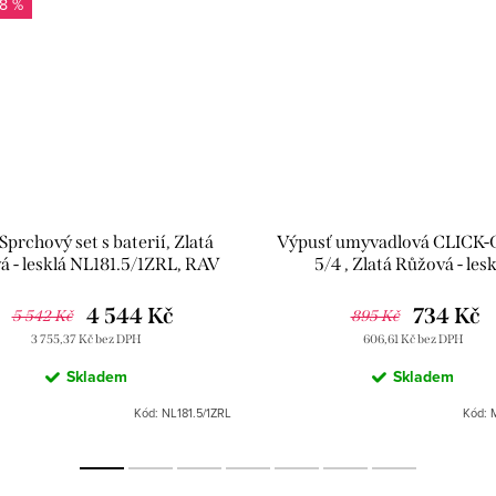
18 %
 Sprchový set s baterií, Zlatá
Výpusť umyvadlová CLICK
á - lesklá NL181.5/1ZRL, RAV
5/4 , Zlatá Růžová - lesk
Slezák
MD0484ZRL, RAV Slez
4 544 Kč
734 Kč
5 542 Kč
895 Kč
3 755,37 Kč bez DPH
606,61 Kč bez DPH
Skladem
Skladem
Kód:
NL181.5/1ZRL
Kód: