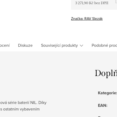
3 271,90 Kč bez DPH
Měrná
cena:
Značka:
RAV Slezák
ocení
Diskuze
Související produkty
Podobné prod
Doplň
Kategorie
ová série baterií NIL. Díky
EAN
:
 s ostatním vybavením