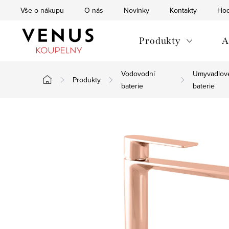
Přejít
Vše o nákupu
O nás
Novinky
Kontakty
Hod
na
obsah
Produkty
A
Vodovodní
Umyvadlov
Produkty
Domů
baterie
baterie