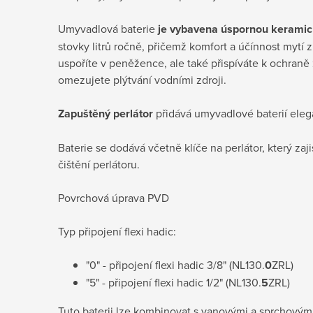
Umyvadlová baterie
je vybavena úspornou keramic
stovky litrů ročně, přičemž komfort a účínnost mytí
uspoříte v peněžence, ale také přispíváte k ochraně 
omezujete plýtvání vodními zdroji.
Zapuštěný perlátor
přidává umyvadlové baterií ele
Baterie se dodává včetně klíče na perlátor, který za
čištění perlátoru.
Povrchová úprava PVD
Typ připojení flexi hadic:
"0" - připojení flexi hadic 3/8" (NL130.
0
ZRL)
"5" - připojení flexi hadic 1/2" (NL130.
5
ZRL)
Tuto baterii lze kombinovat s vanovými a sprchovým