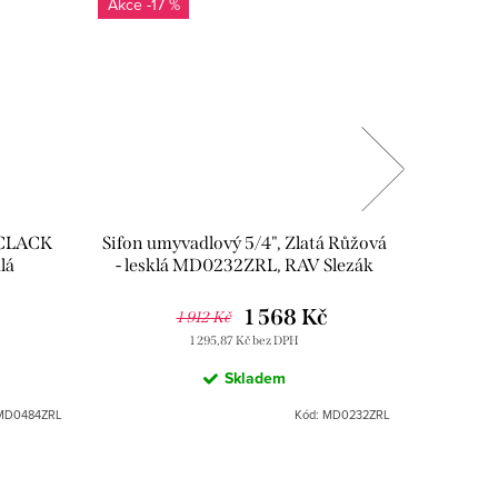
-17 %
-CLACK
Sifon umyvadlový 5/4", Zlatá Růžová
Ventil 
lá
- lesklá MD0232ZRL, RAV Slezák
1/2"x 
ák
RV
1 568 Kč
1 912 Kč
1 295,87 Kč bez DPH
Skladem
MD0484ZRL
Kód:
MD0232ZRL