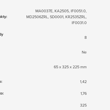
MA0037E, KA2505, IF0051.0,
ukty
:
MD2506ZRL, SD0001, KR2535ZRL,
IF0031.0
dy
8
Ne
65 x 325 x 225 mm
o
:
1,42
to
:
1,76
325