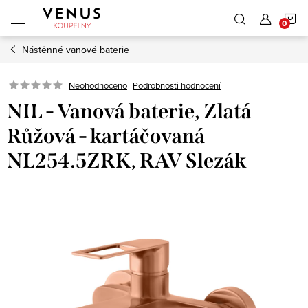
Přejít
N
na
obsah
Nástěnné vanové baterie
K
Neohodnoceno
Podrobnosti hodnocení
NIL - Vanová baterie, Zlatá
Růžová - kartáčovaná
NL254.5ZRK, RAV Slezák