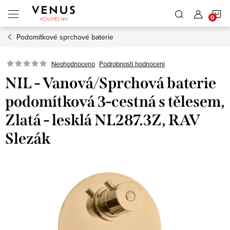
Přejít
N
na
obsah
Podomítkové sprchové baterie
K
Neohodnoceno
Podrobnosti hodnocení
NIL - Vanová/Sprchová baterie
podomítková 3-cestná s tělesem,
Zlatá - lesklá NL287.3Z, RAV
Slezák