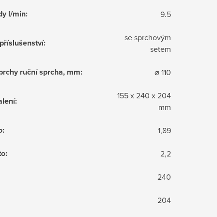
dy l/min
:
9.5
se sprchovým
příslušenství
:
setem
sprchy ruční sprcha, mm
:
⌀ 110
155 x 240 x 204
lení
:
mm
o
:
1,89
to
:
2,2
240
204