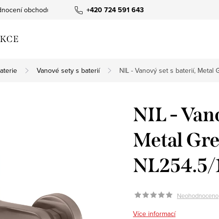
nocení obchodu
+420 724 591 643
KCE
aterie
Vanové sety s baterií
NIL - Vanový set s baterií, Meta
NIL - Vano
Metal Gre
NL254.5/
Neohodnoceno
Více informací