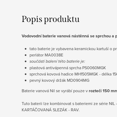
Popis produktu
Vodovodní baterie vanová nástěnná se sprchou a
tato baterie je vybavena keramickou kartuší 
perlátor MA0038E
součástí balení této baterie je:
plastová antivápenná sprcha PS0060MGK
sprchová kovová hadice MH1505MGK - délka 1
pevný kovový držák MD0904MG
Baterie vanová Nil se vyrábí pouze v
rozteči 150 m
Tuto baterii lze kombinovat s bateriemi ze série NI
KARTÁČOVANÁ SLEZÁK - RAV.