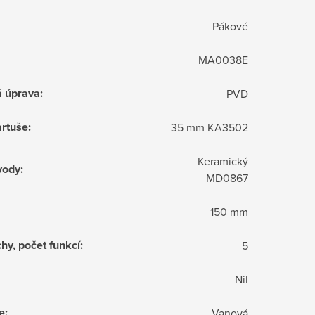
Pákové
MA0038E
á úprava
:
PVD
rtuše
:
35 mm KA3502
Keramický
vody
:
MD0867
150 mm
hy, počet funkcí
:
5
Nil
e
:
Vanová