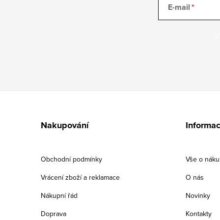
E-mail
V
Z
á
Nakupování
Informac
p
a
Obchodní podmínky
Vše o nák
t
Vrácení zboží a reklamace
O nás
í
Nákupní řád
Novinky
Doprava
Kontakty