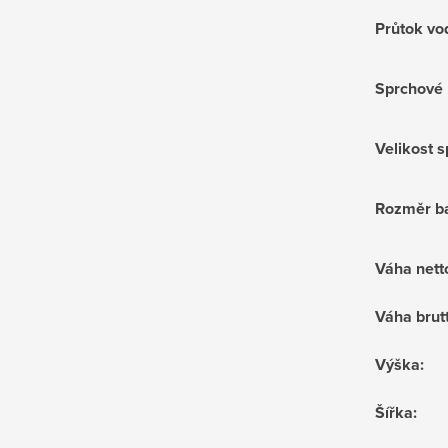
Průtok vo
Sprchové 
Velikost 
Rozměr ba
Váha nett
Váha brut
Výška
:
Šířka
: