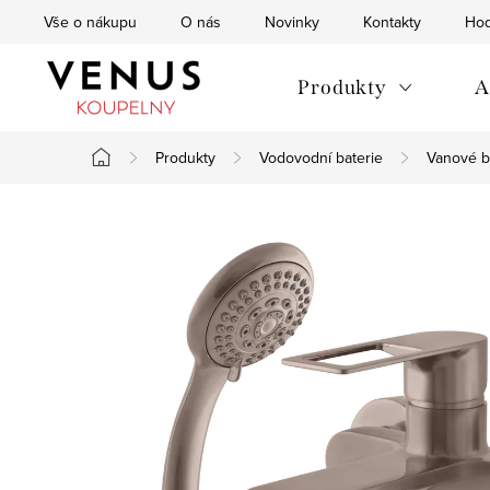
Přejít
Vše o nákupu
O nás
Novinky
Kontakty
Hod
na
obsah
Produkty
A
Produkty
Vodovodní baterie
Vanové b
Domů