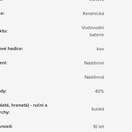
še
:
Keramická
Vodovodní
ktu
:
baterie
ové hadice
:
kov
ení
:
Nástěnné
Nástěnná
ody
:
40%
latá, hranatá) - ruční a
kulatá
rchy
:
snosti
:
10 let