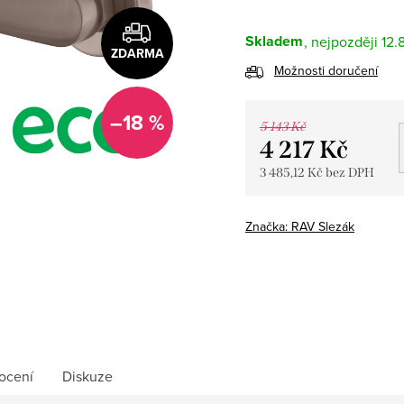
Skladem
12.
ZDARMA
Možnosti doručení
–18 %
5 143 Kč
4 217 Kč
3 485,12 Kč bez DPH
Měrná
cena:
Značka:
RAV Slezák
ocení
Diskuze