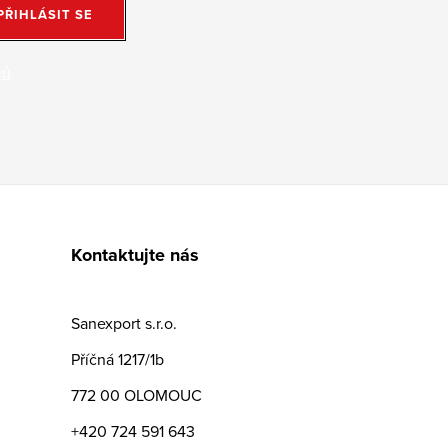
PŘIHLÁSIT SE
jů
Kontaktujte nás
Sanexport s.r.o.
Příčná 1217/1b
772 00 OLOMOUC
+420 724 591 643