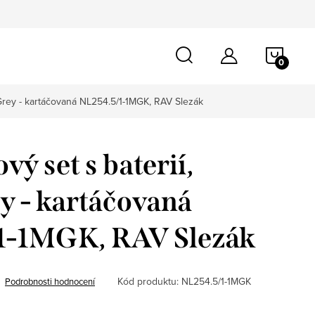
NÁKU
KOŠÍ
l Grey - kartáčovaná NL254.5/1-1MGK, RAV Slezák
vý set s baterií,
y - kartáčovaná
1-1MGK, RAV Slezák
Kód produktu:
NL254.5/1-1MGK
Podrobnosti hodnocení