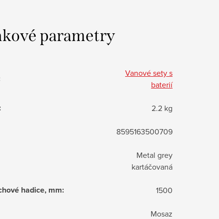
kové parametry
Vanové sety s
:
baterií
:
2.2 kg
8595163500709
Metal grey
kartáčovaná
chové hadice, mm
:
1500
Mosaz