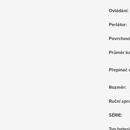
Ovládání
:
Perlátor
:
Povrchov
Průměr ka
Přepínač 
Rozměr
:
Ruční sprc
SÉRIE
:
Typ bateri