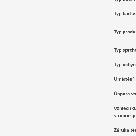
Typ kartu
Typ produ
Typ sprch
Typ uchyc
Umístění
:
Úspora v
Vzhled (ku
stropní sp
Záruka tě