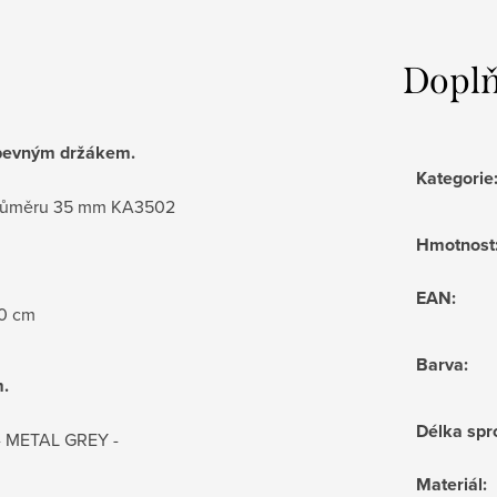
Doplň
 pevným držákem.
Kategorie
o průměru 35 mm KA3502
Hmotnost
EAN
:
50 cm
Barva
:
m.
Délka spr
L - METAL GREY -
Materiál
: