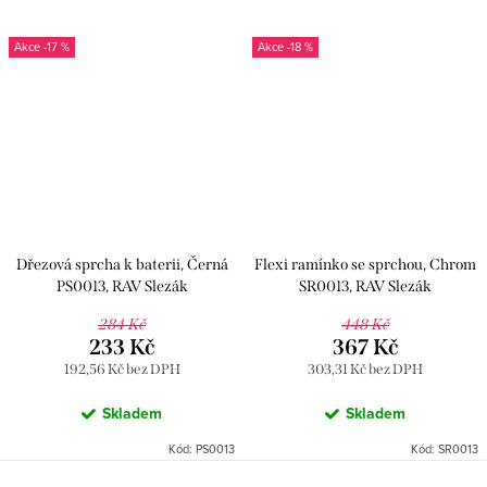
-17 %
-18 %
Dřezová sprcha k baterii, Černá
Flexi ramínko se sprchou, Chrom
PS0013, RAV Slezák
SR0013, RAV Slezák
284 Kč
448 Kč
233 Kč
367 Kč
192,56 Kč bez DPH
303,31 Kč bez DPH
Skladem
Skladem
Kód:
PS0013
Kód:
SR0013