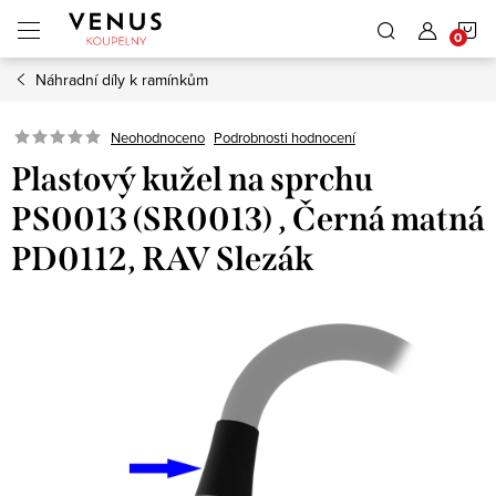
Přejít
N
na
obsah
Náhradní díly k ramínkům
K
Neohodnoceno
Podrobnosti hodnocení
Plastový kužel na sprchu
PS0013 (SR0013) , Černá matná
PD0112, RAV Slezák