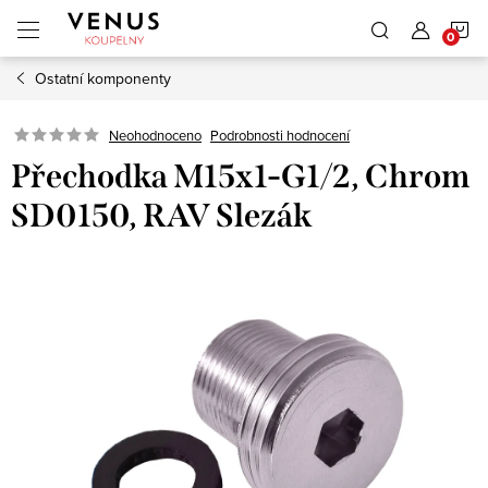
Přejít
N
na
obsah
Ostatní komponenty
K
Neohodnoceno
Podrobnosti hodnocení
Přechodka M15x1-G1/2, Chrom
SD0150, RAV Slezák