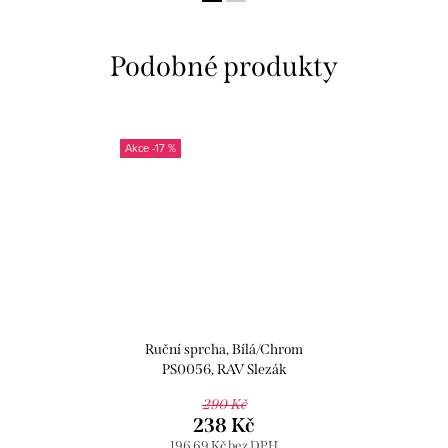
-17 %
Ruční sprcha, Bílá/Chrom
PS0056, RAV Slezák
290 Kč
238 Kč
196,69 Kč bez DPH