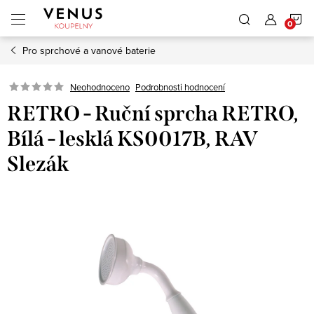
Přejít
N
na
obsah
Pro sprchové a vanové baterie
K
Neohodnoceno
Podrobnosti hodnocení
RETRO - Ruční sprcha RETRO,
Bílá - lesklá KS0017B, RAV
Slezák