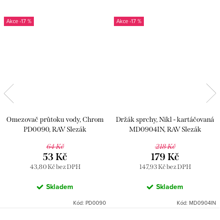
-17 %
-17 %
Omezovač průtoku vody, Chrom
Držák sprchy, Nikl - kartáčovaná
PD0090, RAV Slezák
MD0904IN, RAV Slezák
64 Kč
218 Kč
53 Kč
179 Kč
43,80 Kč bez DPH
147,93 Kč bez DPH
Skladem
Skladem
Kód:
PD0090
Kód:
MD0904IN