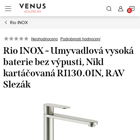
Přejít
N
na
obsah
Rio INOX
K
Neohodnoceno
Podrobnosti hodnocení
Rio INOX - Umyvadlová vysoká
baterie bez výpusti, Nikl
kartáčovaná RI130.0IN, RAV
Slezák