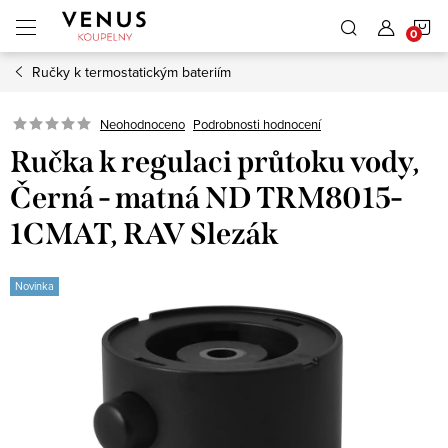
Přejít
N
na
obsah
Ručky k termostatickým bateriím
K
Neohodnoceno
Podrobnosti hodnocení
Ručka k regulaci průtoku vody,
Černá - matná ND TRM8015-
1CMAT, RAV Slezák
Novinka