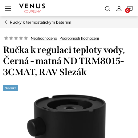
Přejít
N
na
obsah
Ručky k termostatickým bateriím
K
Neohodnoceno
Podrobnosti hodnocení
Ručka k regulaci teploty vody,
Černá - matná ND TRM8015-
3CMAT, RAV Slezák
Novinka