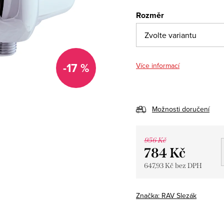
Rozměr
-17 %
Více informací
Možnosti doručení
956 Kč
784 Kč
647,93 Kč bez DPH
Měrná
cena:
Značka:
RAV Slezák