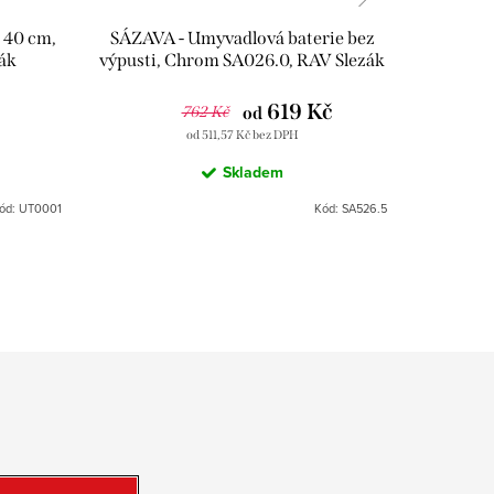
 40 cm,
SÁZAVA - Umyvadlová baterie bez
SÁZAV
ák
výpusti, Chrom SA026.0, RAV Slezák
výpusti,
619 Kč
762 Kč
od
od 511,57 Kč bez DPH
Skladem
ód:
UT0001
Kód:
SA526.5