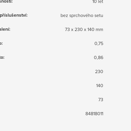
snosti
:
10 let
příslušenství
:
bez sprchového setu
lení
:
73 x 230 x 140 mm
o
:
0,75
to
:
0,86
230
140
73
84818011