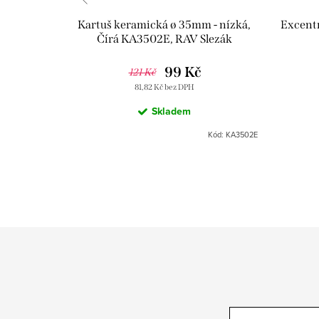
, Chrom
Kartuš keramická ø 35mm - nízká,
Excent
ák
Čírá KA3502E, RAV Slezák
2 Kč
99 Kč
121 Kč
81,82 Kč bez DPH
Skladem
Kód:
SA054.0
Kód:
KA3502E