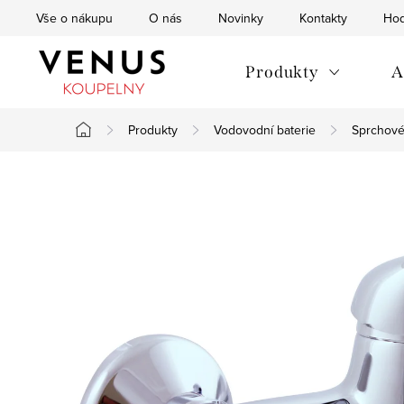
Přejít
Vše o nákupu
O nás
Novinky
Kontakty
Hod
na
obsah
Produkty
A
Produkty
Vodovodní baterie
Sprchové
Domů