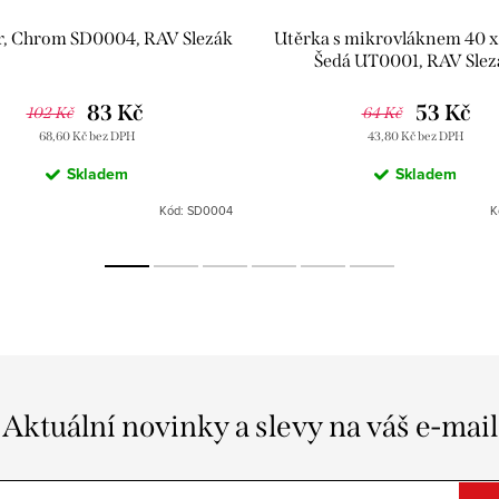
r, Chrom SD0004, RAV Slezák
Utěrka s mikrovláknem 40 x
Šedá UT0001, RAV Slez
83 Kč
53 Kč
102 Kč
64 Kč
68,60 Kč bez DPH
43,80 Kč bez DPH
Skladem
Skladem
Kód:
SD0004
K
Aktuální novinky a slevy na váš e-mail