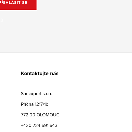
PŘIHLÁSIT SE
jů
Kontaktujte nás
Sanexport s.r.o.
Příčná 1217/1b
772 00 OLOMOUC
+420 724 591 643