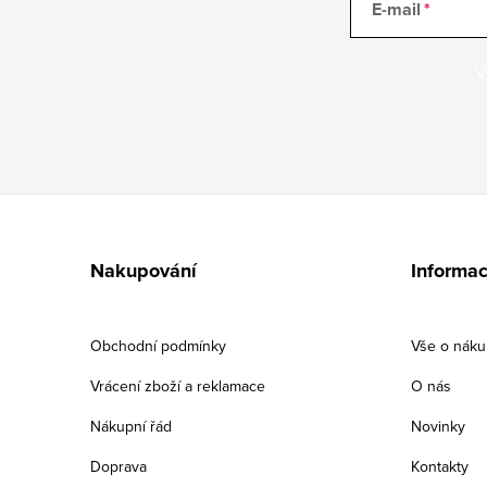
E-mail
V
Z
á
Nakupování
Informac
p
a
Obchodní podmínky
Vše o nák
t
Vrácení zboží a reklamace
O nás
í
Nákupní řád
Novinky
Doprava
Kontakty