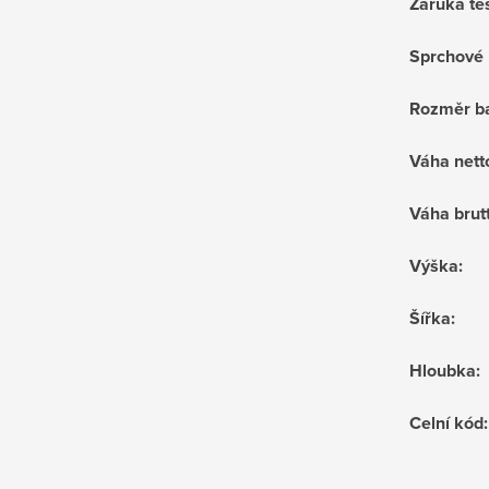
Záruka tě
Sprchové 
Rozměr ba
Váha nett
Váha brut
Výška
:
Šířka
:
Hloubka
:
Celní kód
: