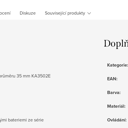
ocení
Diskuze
Související produkty
Doplň
Kategorie
 o průměru 35 mm KA3502
​E
EAN
:
Barva
:
Materiál
:
ými bateriemi ze série
Ovládání
: