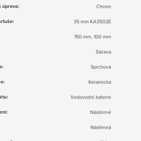
á úprava
:
Chrom
rtuše
:
35 mm KA3502E
150 mm, 100 mm
Sázava
e
:
Sprchová
še
:
Keramická
ktu
:
Vodovodní baterie
ení
:
Nástěnné
Nástěnná