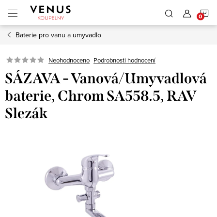
Přejít
N
na
obsah
Baterie pro vanu a umyvadlo
K
Neohodnoceno
Podrobnosti hodnocení
SÁZAVA - Vanová/Umyvadlová
baterie, Chrom SA558.5, RAV
Slezák