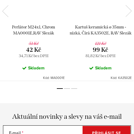
Perlátor M24x1, Chrom
Kartuš keramická ø 35mm -
MA0001E,RAV Slezák
nízká, Čírá KA3502E, RAV Slezák
51 Kč
121 Kč
42 Kč
99 Kč
34,71 Kč bez DPH
81,82 Kč bez DPH
Skladem
Skladem
Kód:
MA0001E
Kód:
KA3502E
Aktuální novinky a slevy na váš e-mail
E-mail
PŘIHLÁSIT SE