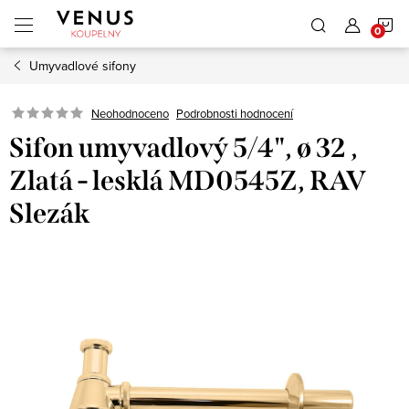
Přejít
N
na
obsah
Umyvadlové sifony
K
Neohodnoceno
Podrobnosti hodnocení
Sifon umyvadlový 5/4", ø 32 ,
Zlatá - lesklá MD0545Z, RAV
Slezák