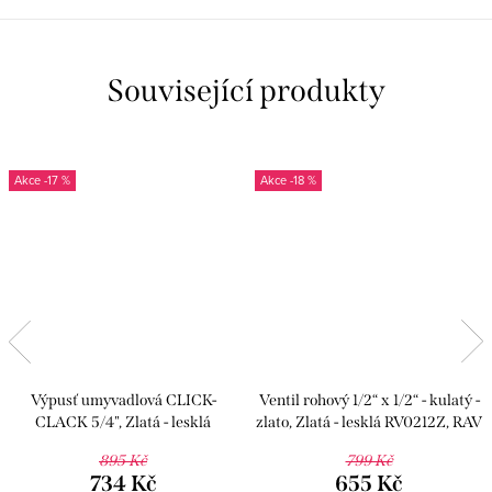
Související produkty
-17 %
-18 %
Výpusť umyvadlová CLICK-
Ventil rohový 1/2“ x 1/2“ - kulatý -
CLACK 5/4", Zlatá - lesklá
zlato, Zlatá - lesklá RV0212Z, RAV
MD0484Z, RAV Slezák
Slezák
895 Kč
799 Kč
734 Kč
655 Kč