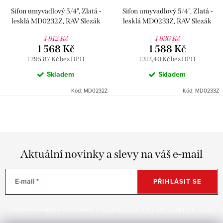
Sifon umyvadlový 5/4", Zlatá -
Sifon umyvadlový 5/4", Zlatá -
lesklá MD0232Z, RAV Slezák
lesklá MD0233Z, RAV Slezák
1 912 Kč
1 936 Kč
1 568 Kč
1 588 Kč
1 295,87 Kč bez DPH
1 312,40 Kč bez DPH
Skladem
Skladem
Kód:
MD0232Z
Kód:
MD0233Z
Aktuální novinky a slevy na váš e-mail
E-mail
PŘIHLÁSIT SE
Vložením e-mailu souhlasíte s
podmínkami ochrany osobních údajů