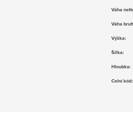
Váha nett
Váha brut
Výška
:
Šířka
:
Hloubka
:
Celní kód
: