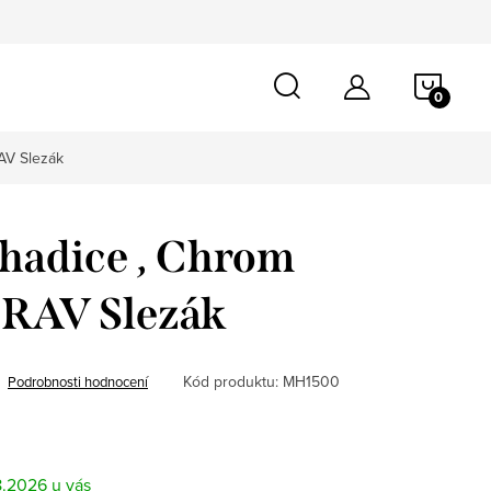
NÁKU
KOŠÍ
AV Slezák
hadice , Chrom
RAV Slezák
Kód produktu:
MH1500
Podrobnosti hodnocení
8.2026