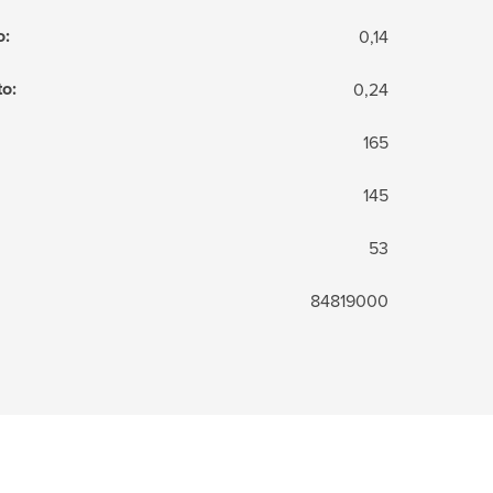
o
:
0,14
to
:
0,24
165
145
53
84819000