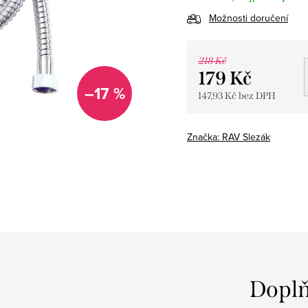
Možnosti doručení
218 Kč
179 Kč
–17 %
147,93 Kč bez DPH
Měrná
cena:
Značka:
RAV Slezák
Doplň