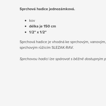
Sprchová hadice jednozámková.
kov
délka je 150 cm
1/2" x 1/2"
Sprchová hadice je vhodná ke
sprchovým, vanovým,
sprchovým růžicím SLEZAK-RAV.
Sprchovou hadici lze spárovat s běžně dostupným
p