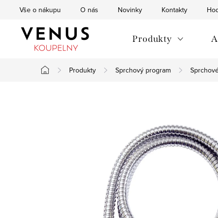
Přejít
Vše o nákupu
O nás
Novinky
Kontakty
Hod
na
obsah
Produkty
A
Produkty
Sprchový program
Sprchové
Domů