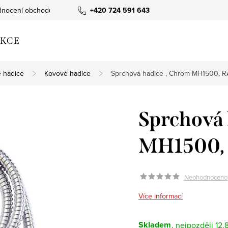
nocení obchodu
+420 724 591 643
KCE
 hadice
Kovové hadice
Sprchová hadice , Chrom MH1500, R
Sprchová 
MH1500, 
Neohodnoceno
Více informací
Skladem
12.