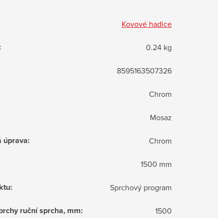
:
Kovové hadice
:
0.24 kg
8595163507326
Chrom
Mosaz
á úprava
:
Chrom
1500 mm
ktu
:
Sprchový program
sprchy ruční sprcha, mm
:
1500