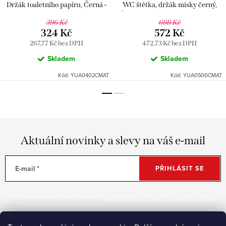
Držák toaletního papíru, Černá -
WC štětka, držák misky černý,
matná YUA0402CMAT, RAV
Černá - matná YUA0500CMAT,
396 Kč
698 Kč
Slezák
RAV Slezák
324 Kč
572 Kč
267,77 Kč bez DPH
472,73 Kč bez DPH
Skladem
Skladem
Kód:
YUA0402CMAT
Kód:
YUA0500CMAT
Aktuální novinky a slevy na váš e-mail
E-mail
PŘIHLÁSIT SE
Vložením e-mailu souhlasíte s
podmínkami ochrany osobních údajů