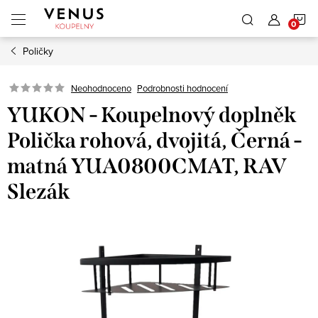
Přejít
N
na
obsah
Poličky
K
Neohodnoceno
Podrobnosti hodnocení
YUKON - Koupelnový doplněk
Polička rohová, dvojitá, Černá -
matná YUA0800CMAT, RAV
Slezák