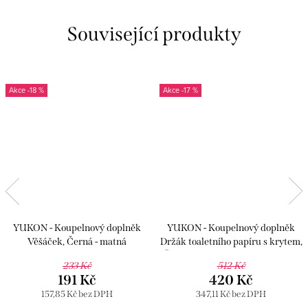
Související produkty
-18 %
-17 %
YUKON - Koupelnový doplněk
YUKON - Koupelnový doplněk
Věšáček, Černá - matná
Držák toaletního papíru s krytem,
YUA0100CMAT, RAV Slezák
Černá - matná YUA0400CMAT,
233 Kč
512 Kč
RAV Slezák
191 Kč
420 Kč
157,85 Kč bez DPH
347,11 Kč bez DPH