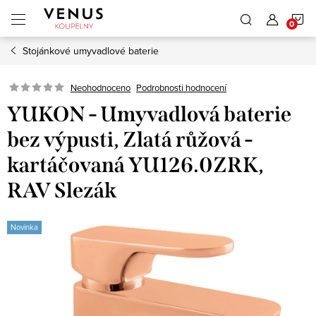
Přejít
N
na
obsah
Stojánkové umyvadlové baterie
K
Neohodnoceno
Podrobnosti hodnocení
YUKON - Umyvadlová baterie
bez výpusti, Zlatá růžová -
kartáčovaná YU126.0ZRK,
RAV Slezák
Novinka