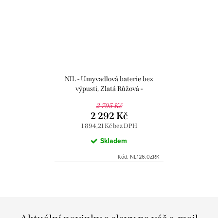
NIL - Umyvadlová baterie bez
výpusti, Zlatá Růžová -
kartáčovaná NL126.0ZRK, RAV
2 795 Kč
Slezák
2 292 Kč
1 894,21 Kč bez DPH
Skladem
Kód:
NL126.0ZRK