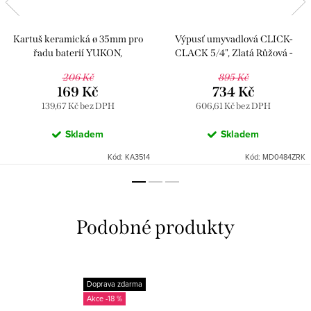
Kartuš keramická ø 35mm pro
Výpusť umyvadlová CLICK-
řadu baterií YUKON,
CLACK 5/4", Zlatá Růžová -
COLORADO a TIGRIS, Béžová
kartáčovaná MD0484ZRK, RAV
206 Kč
895 Kč
KA3514, RAV Slezák
Slezák
169 Kč
734 Kč
139,67 Kč bez DPH
606,61 Kč bez DPH
Skladem
Skladem
Kód:
KA3514
Kód:
MD0484ZRK
Doprava zdarma
-18 %