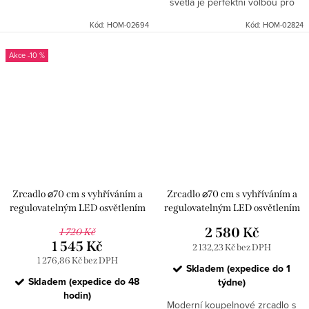
světla je perfektní volbou pro
každého, kdo hledá kombinaci
Kód:
HOM-02694
Kód:
HOM-02824
komfortu využití a moderního
jednoduchého designu....
-10 %
Zrcadlo ⌀70 cm s vyhříváním a
Zrcadlo ⌀70 cm s vyhříváním a
regulovatelným LED osvětlením
regulovatelným LED osvětlením
HOM-05513, černé
HOM-02502, zlaté
2 580 Kč
1 720 Kč
1 545 Kč
2 132,23 Kč bez DPH
1 276,86 Kč bez DPH
Skladem (expedice do 1
Skladem (expedice do 48
týdne)
hodin)
Moderní koupelnové zrcadlo s