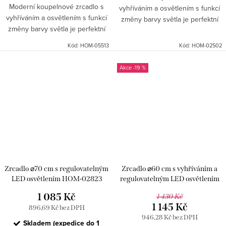
Moderní koupelnové zrcadlo s
vyhříváním a osvětlením s funkcí
vyhříváním a osvětlením s funkcí
změny barvy světla je perfektní
změny barvy světla je perfektní
volbou pro každého, kdo hledá
volbou pro každého, kdo hledá
kombinaci komfortu využití a
Kód:
HOM-05513
Kód:
HOM-02502
kombinaci komfortu využití a
moderního jednoduchého...
moderního jednoduchého...
-19 %
Zrcadlo ⌀70 cm s regulovatelným
Zrcadlo ⌀60 cm s vyhříváním a
LED osvětlením HOM-02823
regulovatelným LED osvětlením
HOM-05518
1 085 Kč
1 430 Kč
1 145 Kč
896,69 Kč bez DPH
946,28 Kč bez DPH
Skladem (expedice do 1