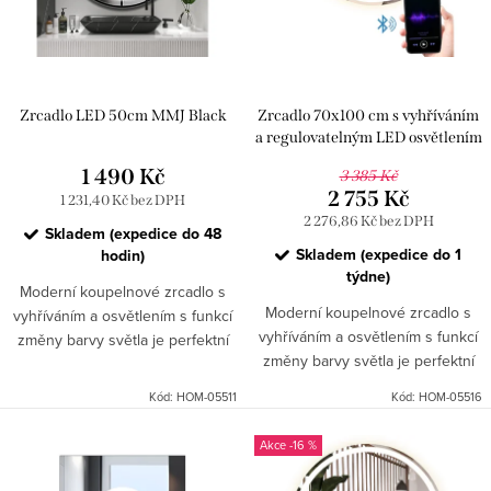
r
s
o
p
d
r
u
Zrcadlo LED 50cm MMJ Black
Zrcadlo 70x100 cm s vyhříváním
o
k
a regulovatelným LED osvětlením
d
HOM-05516
1 490 Kč
t
3 385 Kč
u
2 755 Kč
1 231,40 Kč bez DPH
ů
2 276,86 Kč bez DPH
k
Skladem (expedice do 48
Skladem (expedice do 1
hodin)
t
týdne)
Moderní koupelnové zrcadlo s
ů
Moderní koupelnové zrcadlo s
vyhříváním a osvětlením s funkcí
vyhříváním a osvětlením s funkcí
změny barvy světla je perfektní
změny barvy světla je perfektní
volbou pro každého, kdo hledá
volbou pro každého, kdo hledá
kombinaci komfortu využití a
Kód:
HOM-05511
Kód:
HOM-05516
kombinaci komfortu využití a
moderního jednoduchého...
moderního jednoduchého...
-16 %