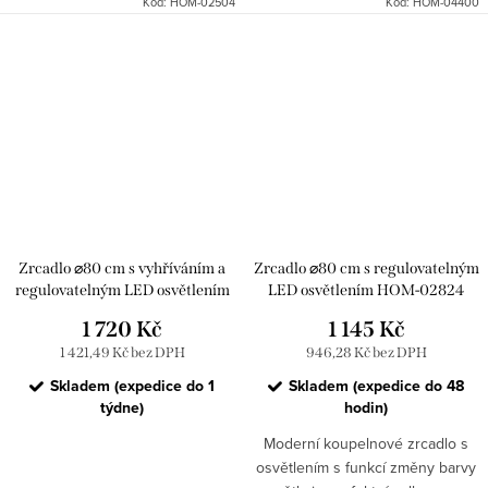
Kód:
HOM-02504
Kód:
HOM-04400
kombinaci komfortu využití a
komfortu využití a moderního
moderního jednoduchého...
jednoduchého designu....
Zrcadlo ⌀80 cm s vyhříváním a
Zrcadlo ⌀80 cm s regulovatelným
regulovatelným LED osvětlením
LED osvětlením HOM-02824
HOM-02694
1 720 Kč
1 145 Kč
1 421,49 Kč bez DPH
946,28 Kč bez DPH
Skladem (expedice do 1
Skladem (expedice do 48
týdne)
hodin)
Moderní koupelnové zrcadlo s
osvětlením s funkcí změny barvy