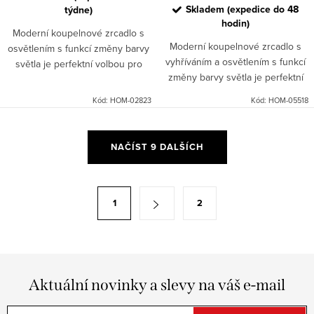
Skladem (expedice do 48
týdne)
hodin)
Moderní koupelnové zrcadlo s
Moderní koupelnové zrcadlo s
osvětlením s funkcí změny barvy
vyhříváním a osvětlením s funkcí
světla je perfektní volbou pro
změny barvy světla je perfektní
každého, kdo hledá kombinaci
volbou pro každého, kdo hledá
komfortu využití a moderního
Kód:
HOM-02823
Kód:
HOM-05518
kombinaci komfortu využití a
jednoduchého designu....
moderního jednoduchého...
O
NAČÍST 9 DALŠÍCH
v
l
á
S
1
2
d
t
a
r
c
á
í
n
p
Aktuální novinky a slevy na váš e-mail
k
r
o