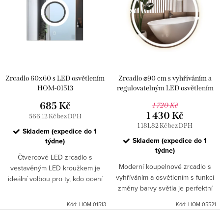
Zrcadlo 60x60 s LED osvětlením
Zrcadlo ⌀90 cm s vyhříváním a
HOM-01513
regulovatelným LED osvětlením
HOM-05521
685 Kč
1 720 Kč
1 430 Kč
566,12 Kč bez DPH
1 181,82 Kč bez DPH
Skladem (expedice do 1
Skladem (expedice do 1
týdne)
týdne)
Čtvercové LED zrcadlo s
Moderní koupelnové zrcadlo s
vestavěným LED kroužkem je
vyhříváním a osvětlením s funkcí
ideální volbou pro ty, kdo ocení
změny barvy světla je perfektní
moderní design a vysokou kvalitu
volbou pro každého, kdo hledá
provedení.
Kód:
HOM-01513
Kód:
HOM-05521
kombinaci komfortu využití a