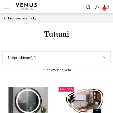
Přejít
N
na
obsah
Prodávané značky
K
Tutumi
Ř
Nejprodávanější
a
Nejlevnější
21
položek celkem
z
e
Nejdražší
V
n
-18 %
ý
Abecedně
í
p
p
i