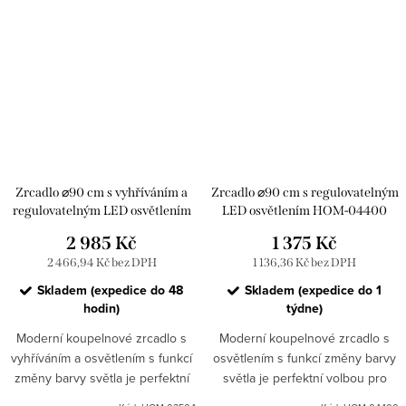
moderního jednoduchého...
Zrcadlo ⌀90 cm s vyhříváním a
Zrcadlo ⌀90 cm s regulovatelným
regulovatelným LED osvětlením
LED osvětlením HOM-04400
HOM-02504, zlaté
2 985 Kč
1 375 Kč
2 466,94 Kč bez DPH
1 136,36 Kč bez DPH
Skladem (expedice do 48
Skladem (expedice do 1
hodin)
týdne)
Moderní koupelnové zrcadlo s
Moderní koupelnové zrcadlo s
vyhříváním a osvětlením s funkcí
osvětlením s funkcí změny barvy
změny barvy světla je perfektní
světla je perfektní volbou pro
volbou pro každého, kdo hledá
každého, kdo hledá kombinaci