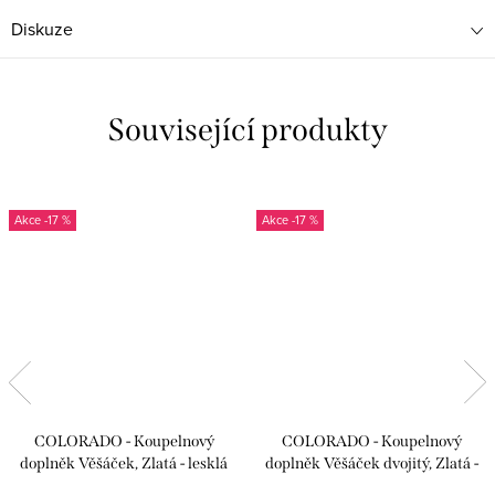
Diskuze
Související produkty
-17 %
-17 %
COLORADO - Koupelnový
COLORADO - Koupelnový
doplněk Věšáček, Zlatá - lesklá
doplněk Věšáček dvojitý, Zlatá -
COA0100Z, RAV Slezák
lesklá COA0102Z, RAV Slezák