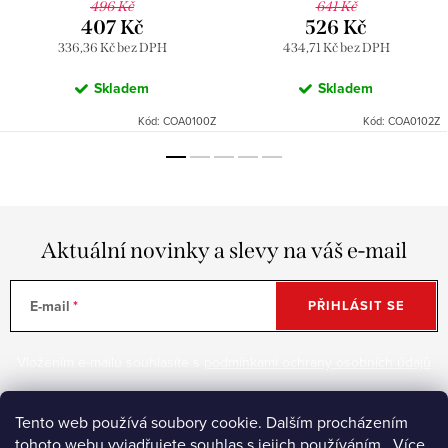
496 Kč
641 Kč
407 Kč
526 Kč
336,36 Kč bez DPH
434,71 Kč bez DPH
Skladem
Skladem
Kód:
COA0100Z
Kód:
COA0102Z
Aktuální novinky a slevy na váš e-mail
E-mail
PŘIHLÁSIT SE
Vložením e-mailu souhlasíte s
podmínkami ochrany osobních údajů
Tento web používá soubory cookie. Dalším procházením
Z
tohoto webu vyjadřujete souhlas s jejich používáním.. Více