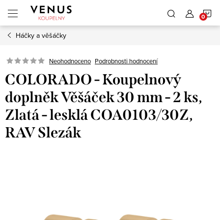
Přejít
N
na
obsah
Háčky a věšáčky
K
Neohodnoceno
Podrobnosti hodnocení
COLORADO - Koupelnový
doplněk Věšáček 30 mm - 2 ks,
Zlatá - lesklá COA0103/30Z,
RAV Slezák