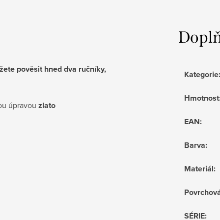
Doplň
ůžete
pověsit hned dva ručníky,
Kategorie
Hmotnost
vou úpravou
zlato
EAN
:
Barva
:
Materiál
:
Povrchov
SÉRIE
: