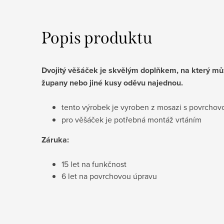
Popis produktu
Dvojitý věšáček je skvělým doplňkem, na který m
župany nebo jiné kusy oděvu najednou.
tento výrobek je vyroben z mosazi s povrcho
pro věšáček je potřebná montáž vrtáním
Záruka:
15 let na funkčnost
​6 let na povrchovou úpravu