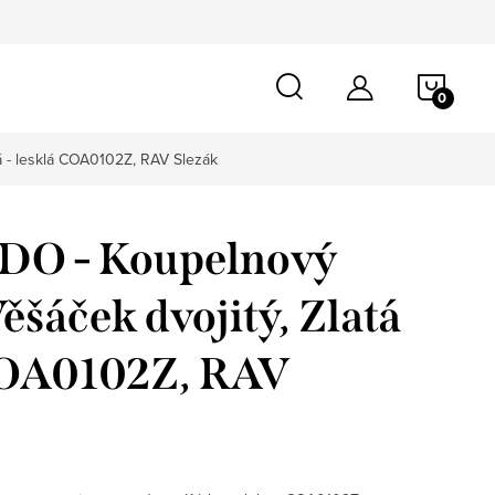
NÁKU
KOŠÍ
 - lesklá COA0102Z, RAV Slezák
O - Koupelnový
ěšáček dvojitý, Zlatá
 COA0102Z, RAV