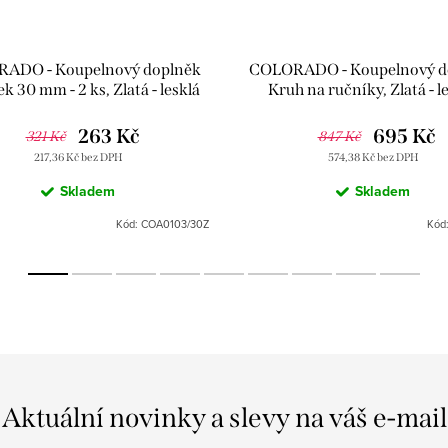
ADO - Koupelnový doplněk
COLORADO - Koupelnový d
k 30 mm - 2 ks, Zlatá - lesklá
Kruh na ručníky, Zlatá - l
A0103/30Z, RAV Slezák
COA0104Z, RAV Slezá
263 Kč
695 Kč
321 Kč
847 Kč
217,36 Kč bez DPH
574,38 Kč bez DPH
Skladem
Skladem
Kód:
COA0103/30Z
Kód
Aktuální novinky a slevy na váš e-mail