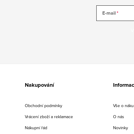
E-mail
V
Z
á
Nakupování
Informac
p
a
Obchodní podmínky
Vše o nák
t
Vrácení zboží a reklamace
O nás
í
Nákupní řád
Novinky