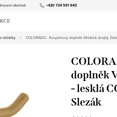
nocení obchodu
+420 724 591 643
KCE
a věšáčky
COLORADO - Koupelnový doplněk Věšáček dvojitý, Zlatá
COLORAD
doplněk V
- lesklá
Slezák