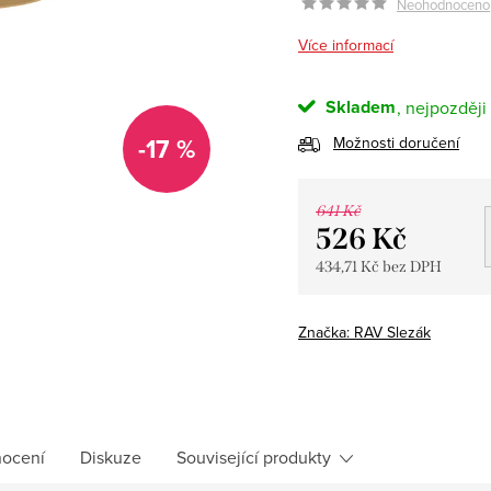
Neohodnoceno
Více informací
Skladem
-17 %
Možnosti doručení
641 Kč
526 Kč
434,71 Kč bez DPH
Měrná
cena:
Značka:
RAV Slezák
ocení
Diskuze
Související produkty