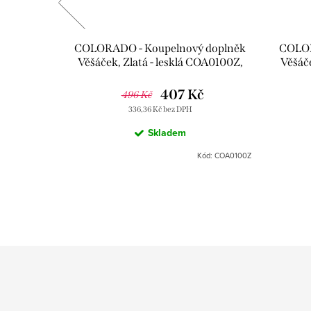
doplněk
COLORADO - Koupelnový doplněk
COLOR
 Zlatá -
Věšáček, Zlatá - lesklá COA0100Z,
Věšáče
 Slezák
RAV Slezák
CO
Kč
407 Kč
496 Kč
336,36 Kč bez DPH
Skladem
COA0900/60Z
Kód:
COA0100Z