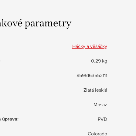
kové parametry
:
Háčky a věšáčky
:
0.29 kg
8595163552111
Zlatá lesklá
Mosaz
á úprava
:
PVD
Colorado