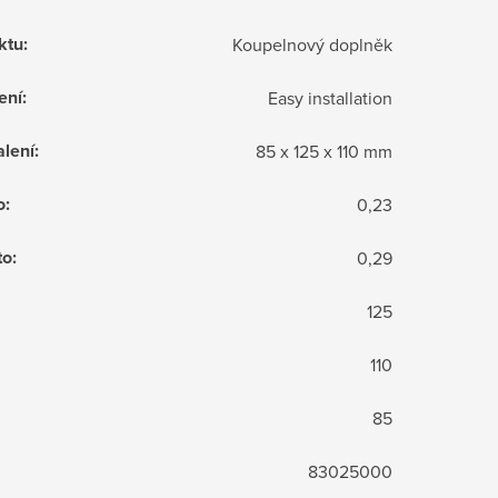
ktu
:
Koupelnový doplněk
ení
:
Easy installation
lení
:
85 x 125 x 110 mm
o
:
0,23
to
:
0,29
125
110
85
83025000