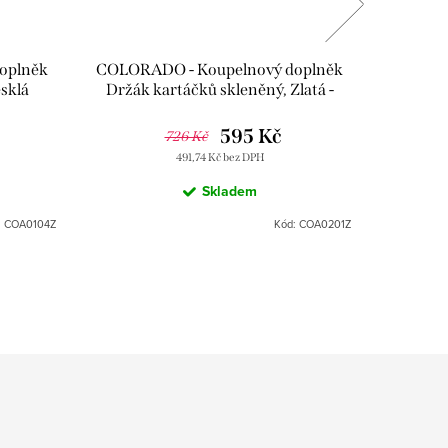
oplněk
COLORADO - Koupelnový doplněk
COLORA
esklá
Držák kartáčků skleněný, Zlatá -
Mýdlenk
k
lesklá COA0201Z, RAV Slezák
CO
595 Kč
726 Kč
491,74 Kč bez DPH
Skladem
:
COA0104Z
Kód:
COA0201Z