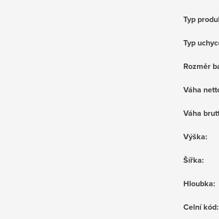
Typ produ
Typ uchyc
Rozměr ba
Váha nett
Váha brut
Výška
:
Šířka
:
Hloubka
:
Celní kód
: