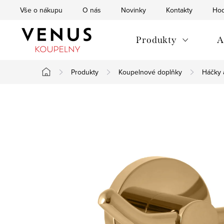
Přejít
Vše o nákupu
O nás
Novinky
Kontakty
Hod
na
obsah
Produkty
A
Produkty
Koupelnové doplňky
Háčky 
Domů