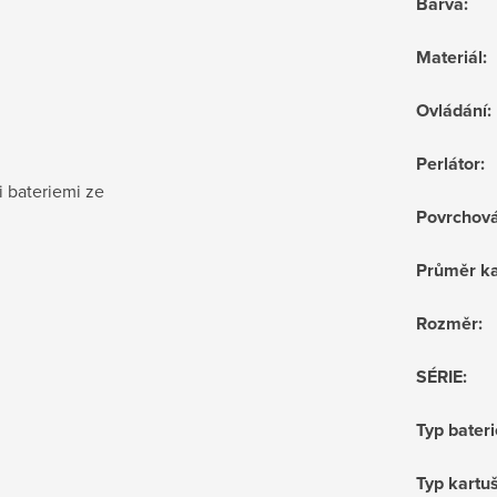
Barva
:
Materiál
:
Ovládání
:
Perlátor
:
i bateriemi ze
Povrchov
Průměr ka
Rozměr
:
SÉRIE
:
Typ bateri
Typ kartu