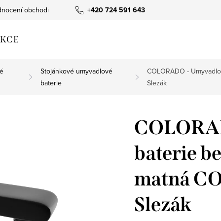
nocení obchodu
+420 724 591 643
KCE
é
Stojánkové umyvadlové
COLORADO - Umyvadlová
baterie
Slezák
COLORAD
baterie be
matná C
Slezák