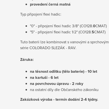
provedení černá matná
Typ připojení flexi hadic:
"0" - připojení flexi hadic 3/8" (CO128.
0
CMAT)
"5" - připojení flexi hadic 1/2" (CO128.
5
CMAT)
Tuto baterii lze kombinovat s vanovými a sprchovým
série COLORADO SLEZÁK - RAV.
Záruka:
na těsnost odlitku (tělo baterie) - 10 let
na kartuši - 6 let
na povrchovou úpravu - 2 roky
na ostatní díly dle Občanského zákoníku
Zakázková výroba - termín dodání 2-4 týdny.