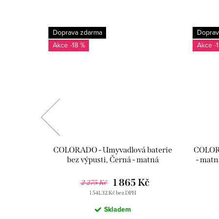
Doprava zdarma
Doprav
-18 %
-
 SD0072,
COLORADO - Umyvadlová baterie
COLORA
bez výpusti, Černá - matná
- mat
CO126.0CMAT, RAV Slezák
1 865 Kč
2 275 Kč
1 541,32 Kč bez DPH
Skladem