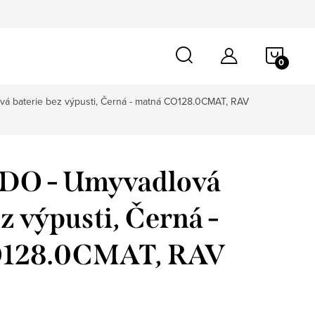
NÁKU
KOŠÍ
 baterie bez výpusti, Černá - matná CO128.0CMAT, RAV
O - Umyvadlová
z výpusti, Černá -
O128.0CMAT, RAV