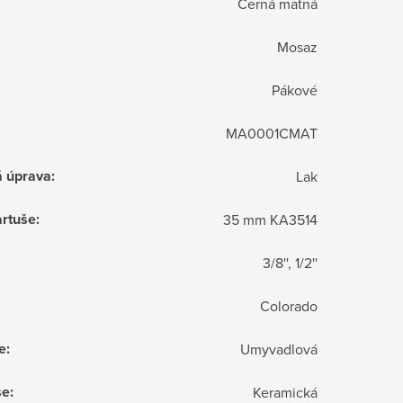
Černá matná
Mosaz
Pákové
MA0001CMAT
á úprava
:
Lak
rtuše
:
35 mm KA3514
3/8'', 1/2''
Colorado
e
:
Umyvadlová
še
:
Keramická