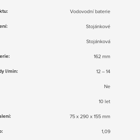
ktu
:
Vodovodní baterie
ení
:
Stojánkové
Stojánková
erie
:
162 mm
dy l/min
:
12 – 14
Ne
10 let
lení
:
75 x 290 x 155 mm
o
:
1,09