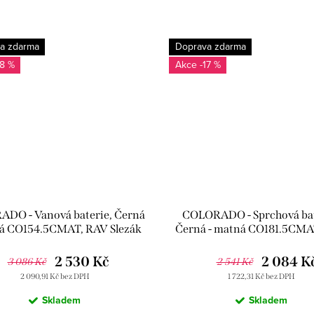
a zdarma
Doprava zdarma
18 %
-17 %
DO - Vanová baterie, Černá
COLORADO - Sprchová bat
ná CO154.5CMAT, RAV Slezák
Černá - matná CO181.5CMA
Slezák
2 530 Kč
2 084 K
3 086 Kč
2 541 Kč
2 090,91 Kč bez DPH
1 722,31 Kč bez DPH
Skladem
Skladem