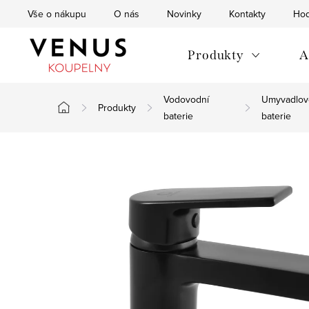
Přejít
Vše o nákupu
O nás
Novinky
Kontakty
Hod
na
obsah
Produkty
A
Vodovodní
Umyvadlov
Produkty
Domů
baterie
baterie