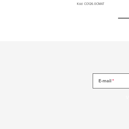
Kód:
SD0072
Kód:
CO126.0CMAT
E-mail
V