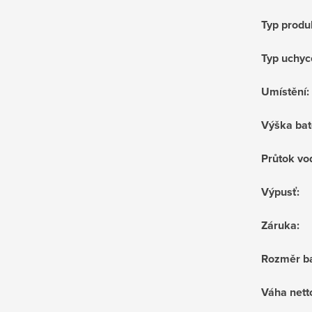
Typ produ
Typ uchyc
Umístění
:
Výška bat
Průtok vo
Výpusť
:
Záruka
:
Rozměr ba
Váha nett