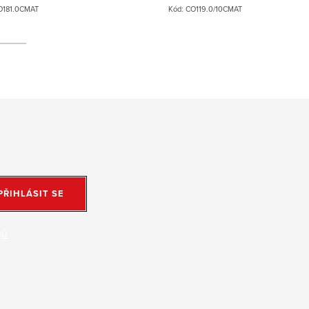
O181.0CMAT
Kód:
CO119.0/10CMAT
PŘIHLÁSIT SE
jů