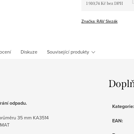
1 910,74 Kč bez DPH
Měrná
cena:
Značka:
RAV Slezák
ocení
Diskuze
Související produkty
Doplň
rání odpadu.
Kategorie
 o průměru 35 mm KA3514
EAN
:
1CMAT