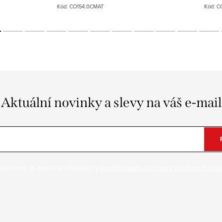
Kód:
CO154.0CMAT
Kód:
C
Aktuální novinky a slevy na váš e-mail
ložením e-mailu souhlasíte s
podmínkami ochrany osobních úda