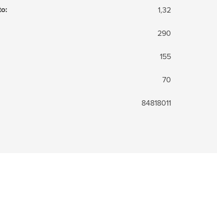
to
:
1,32
290
155
70
84818011