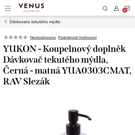
Přejít
N
na
obsah
Dávkovače tekutého mýdla
K
Neohodnoceno
Podrobnosti hodnocení
YUKON - Koupelnový doplněk
Dávkovač tekutého mýdla,
Černá - matná YUA0303CMAT,
RAV Slezák