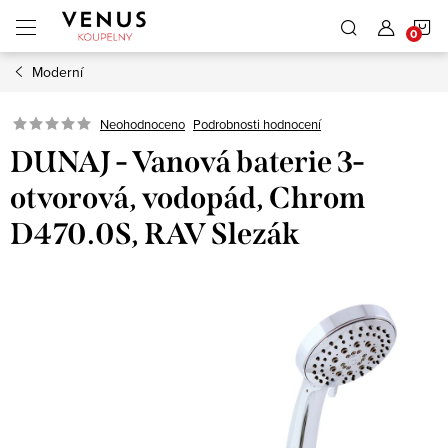
Přejít
N
na
obsah
Moderní
K
Neohodnoceno
Podrobnosti hodnocení
DUNAJ - Vanová baterie 3-
otvorová, vodopád, Chrom
D470.0S, RAV Slezák