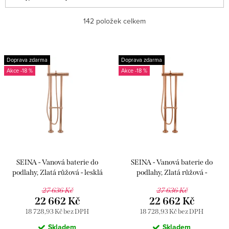
a
Nejlevnější
142
položek celkem
z
e
Nejdražší
V
n
Doprava zdarma
Doprava zdarma
ý
Abecedně
-18 %
-18 %
í
p
p
i
r
s
o
p
d
r
u
SEINA - Vanová baterie do
SEINA - Vanová baterie do
o
k
podlahy, Zlatá růžová - lesklá
podlahy, Zlatá růžová -
d
SE950.5/2ZRL, RAV Slezák
kartáčovaná SE950.5/2ZRK, RAV
t
27 636 Kč
27 636 Kč
Slezák
u
22 662 Kč
22 662 Kč
ů
18 728,93 Kč bez DPH
18 728,93 Kč bez DPH
k
Skladem
Skladem