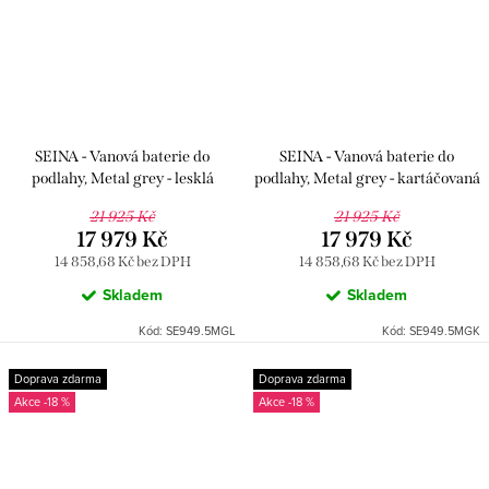
SEINA - Vanová baterie do
SEINA - Vanová baterie do
podlahy, Metal grey - lesklá
podlahy, Metal grey - kartáčovaná
SE949.5MGL, RAV Slezák
SE949.5MGK, RAV Slezák
21 925 Kč
21 925 Kč
17 979 Kč
17 979 Kč
14 858,68 Kč bez DPH
14 858,68 Kč bez DPH
Skladem
Skladem
Kód:
SE949.5MGL
Kód:
SE949.5MGK
Doprava zdarma
Doprava zdarma
-18 %
-18 %