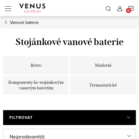
Přejít
N
na
obsah
Vanové baterie
K
Stojánkové vanové baterie
Retro
Moderní
Komponenty ke stojánkovým
Termostatické
vanovým bateriím
FILTROVAT
Ř
Nejprodávanější